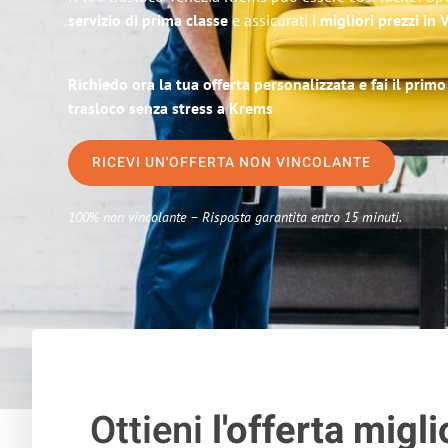
servizio di prima classe
e assicurati i
migliori prezzi in 
Richiedo ora la tua offerta personalizzata e fai il prim
trasloco senza stress a Krems
RICEVI UN'OFFERTA NON VINCOLANTE
100% non vincolante – Risposta garantita entro 15 minuti.
Ottieni
l'offerta migli