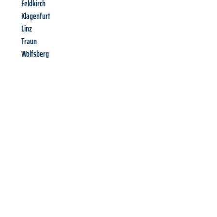
Feldkirch
Klagenfurt
Linz
Traun
Wolfsberg
Richiedi ora la tua
offerta
al
miglior
prezzo !
Inviateci adesso la vostra richiesta non vincolante e
assicuratevi la vostra
offerta di trasloco per le vostre esigenze
a Venezia
al miglior prezzo! Approfitta dell’occasione per
un
trasloco senza stress
e con il massimo comfort: