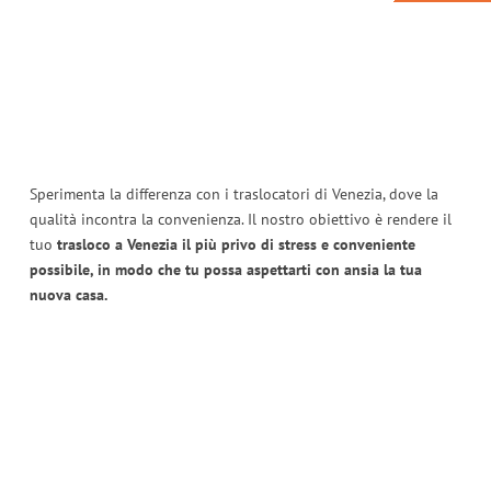
Sperimenta la differenza con i traslocatori di Venezia, dove la
qualità incontra la convenienza. Il nostro obiettivo è rendere il
tuo
trasloco a Venezia il più privo di stress e conveniente
possibile, in modo che tu possa aspettarti con ansia la tua
nuova casa.