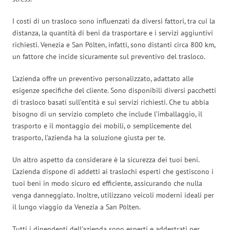
I costi di un trasloco sono influenzati da diversi fattori, tra cui la
distanza, la quantità di beni da trasportare e i servizi aggiuntivi
richiesti. Venezia e San Pölten, infatti, sono distanti circa 800 km,
un fattore che incide sicuramente sul preventivo del trasloco.
L’azienda offre un preventivo personalizzato, adattato alle
esigenze specifiche del cliente. Sono disponibili diversi pacchetti
di trasloco basati sull’entità e sui servizi richiesti. Che tu abbia
bisogno di un servizio completo che include l’imballaggio, il
trasporto e il montaggio dei mobili, o semplicemente del
trasporto, l’azienda ha la soluzione giusta per te.
Un altro aspetto da considerare è la sicurezza dei tuoi beni.
L’azienda dispone di addetti ai traslochi esperti che gestiscono i
tuoi beni in modo sicuro ed efficiente, assicurando che nulla
venga danneggiato. Inoltre, utilizzano veicoli moderni ideali per
il lungo viaggio da Venezia a San Pölten.
Tutti i dipendenti dell’azienda sono esperti e addestrati per