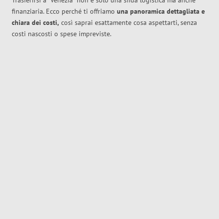
Trasferirsi a
Venezia
non è solo una sfida logistica ma anche
finanziaria. Ecco perché ti offriamo
una panoramica dettagliata e
chiara dei costi,
così saprai esattamente cosa aspettarti, senza
costi nascosti o spese impreviste.