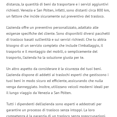
distanza, la quantità di beni da trasportare e i servizi aggiuntivi
richiesti. Venezia e San Pölten, infatti, sono distanti circa 800 km,
un fattore che incide sicuramente sul preventivo del trasloco.
L’azienda offre un preventivo personalizzato, adattato alle
esigenze specifiche del cliente. Sono disponibili diversi pacchetti
di trasloco basati sull’entità e sui servizi richiesti. Che tu abbia
bisogno di un servizio completo che include l’imballaggio, il
trasporto e il montaggio dei mobili, o semplicemente del
trasporto, l’azienda ha la soluzione giusta per te.
Un altro aspetto da considerare è la sicurezza dei tuoi beni.
L’azienda dispone di addetti ai traslochi esperti che gestiscono i
tuoi beni in modo sicuro ed efficiente, assicurando che nulla
venga danneggiato. Inoltre, utilizzano veicoli moderni ideali per
il lungo viaggio da Venezia a San Pölten.
Tutti i dipendenti dell’azienda sono esperti e addestrati per
garantire un processo di trasloco senza intoppi. La loro
competenza è la garanzia di un trasloco senza preoccupazioni,