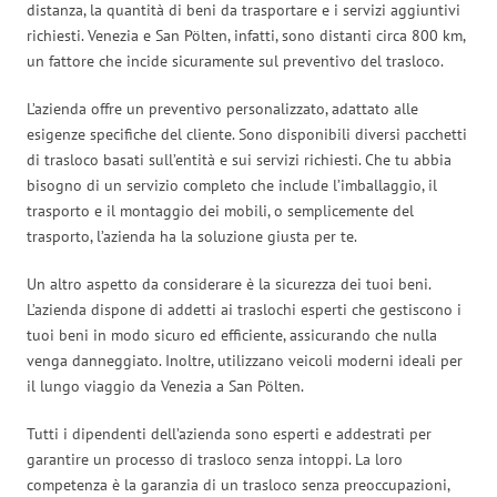
distanza, la quantità di beni da trasportare e i servizi aggiuntivi
richiesti. Venezia e San Pölten, infatti, sono distanti circa 800 km,
un fattore che incide sicuramente sul preventivo del trasloco.
L’azienda offre un preventivo personalizzato, adattato alle
esigenze specifiche del cliente. Sono disponibili diversi pacchetti
di trasloco basati sull’entità e sui servizi richiesti. Che tu abbia
bisogno di un servizio completo che include l’imballaggio, il
trasporto e il montaggio dei mobili, o semplicemente del
trasporto, l’azienda ha la soluzione giusta per te.
Un altro aspetto da considerare è la sicurezza dei tuoi beni.
L’azienda dispone di addetti ai traslochi esperti che gestiscono i
tuoi beni in modo sicuro ed efficiente, assicurando che nulla
venga danneggiato. Inoltre, utilizzano veicoli moderni ideali per
il lungo viaggio da Venezia a San Pölten.
Tutti i dipendenti dell’azienda sono esperti e addestrati per
garantire un processo di trasloco senza intoppi. La loro
competenza è la garanzia di un trasloco senza preoccupazioni,