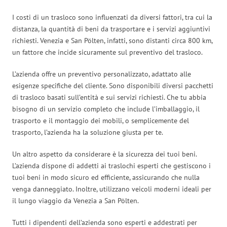
I costi di un trasloco sono influenzati da diversi fattori, tra cui la
distanza, la quantità di beni da trasportare e i servizi aggiuntivi
richiesti. Venezia e San Pölten, infatti, sono distanti circa 800 km,
un fattore che incide sicuramente sul preventivo del trasloco.
L’azienda offre un preventivo personalizzato, adattato alle
esigenze specifiche del cliente. Sono disponibili diversi pacchetti
di trasloco basati sull’entità e sui servizi richiesti. Che tu abbia
bisogno di un servizio completo che include l’imballaggio, il
trasporto e il montaggio dei mobili, o semplicemente del
trasporto, l’azienda ha la soluzione giusta per te.
Un altro aspetto da considerare è la sicurezza dei tuoi beni.
L’azienda dispone di addetti ai traslochi esperti che gestiscono i
tuoi beni in modo sicuro ed efficiente, assicurando che nulla
venga danneggiato. Inoltre, utilizzano veicoli moderni ideali per
il lungo viaggio da Venezia a San Pölten.
Tutti i dipendenti dell’azienda sono esperti e addestrati per