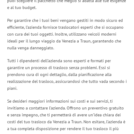
puoi scegliere il pacchetto che meglio si adatta alle tue esigenze
e al tuo budget.
Per garantire che i tuoi beni vengano gestiti in modo sicuro ed
efficiente, l’azienda fornisce traslocatori esperti che si occupano
con cura dei tuoi oggetti. Inoltre, utilizzano veicoli moderni
ideali per il lungo viaggio da Venezia a Traun, garantendo che
nulla venga danneggiato.
Tutti i dipendenti dell’azienda sono esperti e formati per
garantire un processo di trasloco senza problemi. Essi si
prendono cura di ogni dettaglio, dalla pianificazione alla
realizzazione del trasloco, assicurandosi che tutto vada secondo i
piani.
Se desideri maggiori informazioni sui costi e sui servizi, ti
invitiamo a contattare l’azienda. Offrono un preventivo gratuito
e senza impegno, che ti permetterà di avere un’idea chiara dei
costi del tuo trasloco da Venezia a Traun. Non esitare, l’azienda è
a tua completa disposizione per rendere il tuo trasloco il più