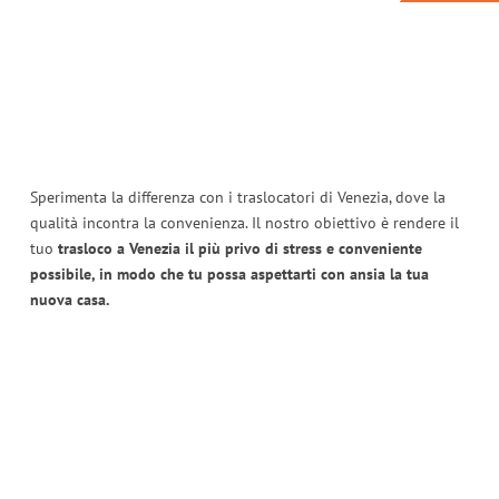
Sperimenta la differenza con i traslocatori di Venezia, dove la
qualità incontra la convenienza. Il nostro obiettivo è rendere il
tuo
trasloco a Venezia il più privo di stress e conveniente
possibile, in modo che tu possa aspettarti con ansia la tua
nuova casa.