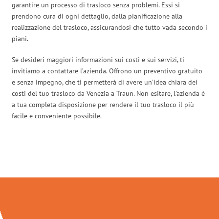
garantire un processo di trasloco senza problemi. Essi si
prendono cura di ogni dettaglio, dalla pianificazione alla
realizzazione del trasloco, assicurandosi che tutto vada secondo i
piani.
Se desideri maggiori informazioni sui costi e sui servizi, ti
invitiamo a contattare l’azienda. Offrono un preventivo gratuito
e senza impegno, che ti permetterà di avere un’idea chiara dei
costi del tuo trasloco da Venezia a Traun. Non esitare, l’azienda è
a tua completa disposizione per rendere il tuo trasloco il più
facile e conveniente possibile.
Traslochi Venezia in numeri: