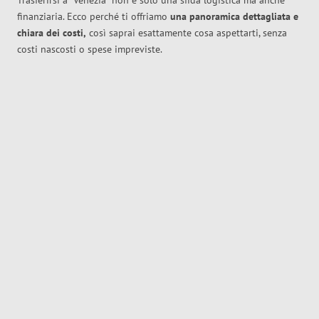
Trasferirsi a
Venezia
non è solo una sfida logistica ma anche
finanziaria. Ecco perché ti offriamo
una panoramica dettagliata e
chiara dei costi,
così saprai esattamente cosa aspettarti, senza
costi nascosti o spese impreviste.