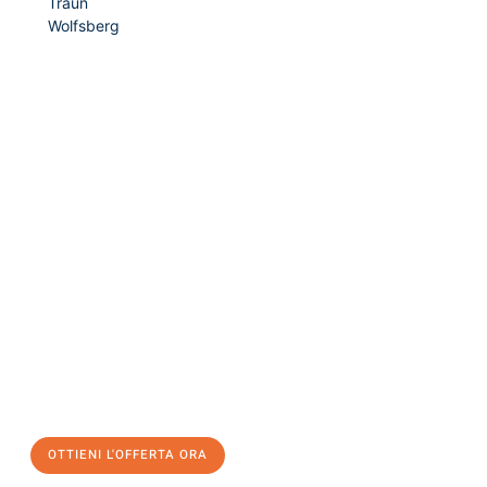
Traun
Wolfsberg
Richiedi ora la tua
offerta
al
miglior
prezzo !
Inviateci adesso la vostra richiesta non vincolante e
assicuratevi la vostra
offerta di trasloco per le vostre esigenze
a Venezia
al miglior prezzo! Approfitta dell’occasione per
un
trasloco senza stress
e con il massimo comfort:
OTTIENI L'OFFERTA ORA