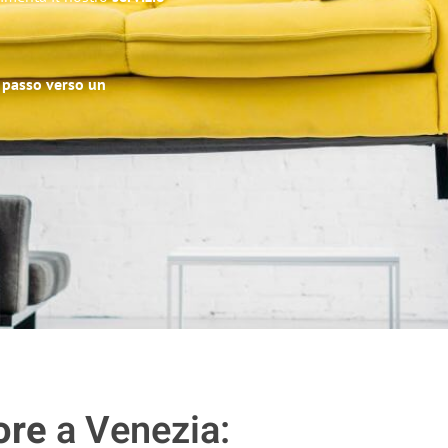
o passo verso un
ore
a Venezia: