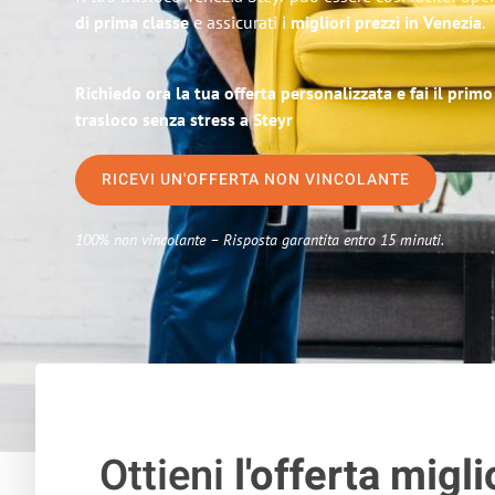
di prima classe
e assicurati i
migliori prezzi in Venezia
.
Richiedo ora la tua offerta personalizzata e fai il prim
trasloco senza stress a Steyr
RICEVI UN'OFFERTA NON VINCOLANTE
100% non vincolante – Risposta garantita entro 15 minuti.
Ottieni
l'offerta migli