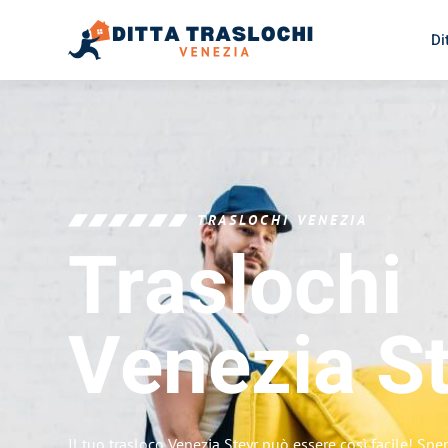
Di
TRASLOCHI VENEZIA
Traslochi
Venezia
S
Il tuo trasloco Venezia Steyr può essere così facile! Spe