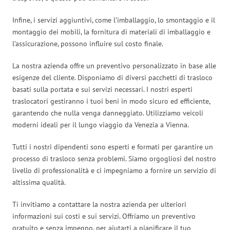
Infine, i servizi aggiuntivi, come l’imballaggio, lo smontaggio e il
montaggio dei mobili, la fornitura di materiali di imballaggio e
l’assicurazione, possono influire sul costo finale.
La nostra azienda offre un preventivo personalizzato in base alle
esigenze del cliente. Disponiamo di diversi pacchetti di trasloco
basati sulla portata e sui servizi necessari. I nostri esperti
traslocatori gestiranno i tuoi beni in modo sicuro ed efficiente,
garantendo che nulla venga danneggiato. Utilizziamo veicoli
moderni ideali per il lungo viaggio da Venezia a Vienna.
Tutti i nostri dipendenti sono esperti e formati per garantire un
processo di trasloco senza problemi. Siamo orgogliosi del nostro
livello di professionalità e ci impegniamo a fornire un servizio di
altissima qualità.
Ti invitiamo a contattare la nostra azienda per ulteriori
informazioni sui costi e sui servizi. Offriamo un preventivo
gratuito e senza impegno, per aiutarti a pianificare il tuo