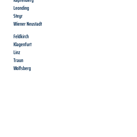
Kapfenberg
Leonding
Steyr
Wiener Neustadt
Feldkirch
Klagenfurt
Linz
Traun
Wolfsberg
Richiedi ora la tua
offerta
al
miglior