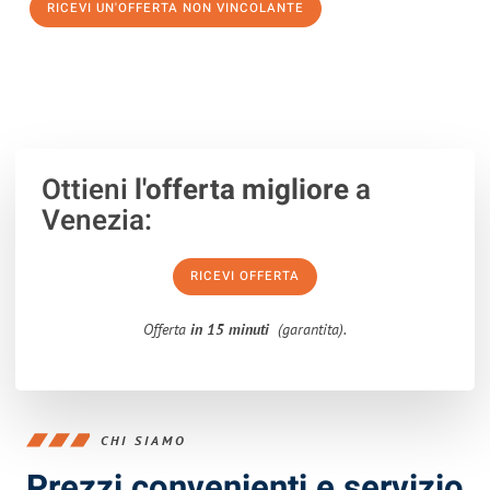
RICEVI UN'OFFERTA NON VINCOLANTE
100% non vincolante – Risposta garantita entro 15 minuti.
Ottieni
l'offerta migliore
a
Venezia:
RICEVI OFFERTA
Offerta
in 15 minuti
(garantita).
CHI SIAMO
Prezzi convenienti e servizio