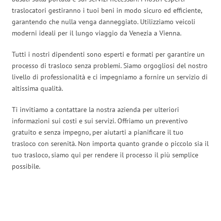
traslocatori gestiranno i tuoi beni in modo sicuro ed efficiente,
garantendo che nulla venga danneggiato. Utilizziamo veicoli
moderni ideali per il lungo viaggio da Venezia a Vienna.
Tutti i nostri dipendenti sono esperti e formati per garantire un
processo di trasloco senza problemi. Siamo orgogliosi del nostro
livello di professionalità e ci impegniamo a fornire un servizio di
altissima qualità.
Ti invitiamo a contattare la nostra azienda per ulteriori
informazioni sui costi e sui servizi. Offriamo un preventivo
gratuito e senza impegno, per aiutarti a pianificare il tuo
trasloco con serenità. Non importa quanto grande o piccolo sia il
tuo trasloco, siamo qui per rendere il processo il più semplice
possibile.
Traslochi Venezia in numeri: