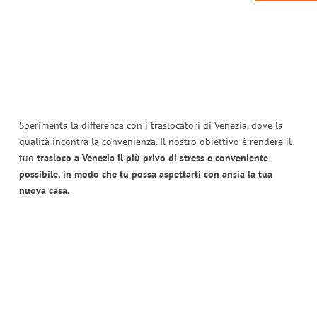
Sperimenta la differenza con i traslocatori di Venezia, dove la
qualità incontra la convenienza. Il nostro obiettivo è rendere il
tuo
trasloco a Venezia il più privo di stress e conveniente
possibile, in modo che tu possa aspettarti con ansia la tua
nuova casa.