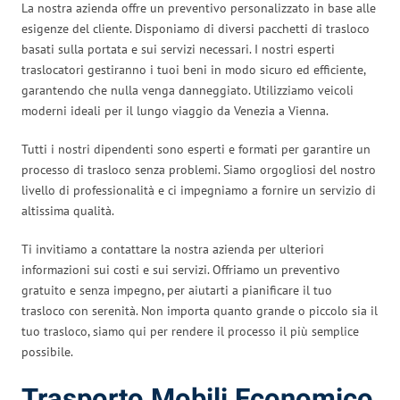
La nostra azienda offre un preventivo personalizzato in base alle
esigenze del cliente. Disponiamo di diversi pacchetti di trasloco
basati sulla portata e sui servizi necessari. I nostri esperti
traslocatori gestiranno i tuoi beni in modo sicuro ed efficiente,
garantendo che nulla venga danneggiato. Utilizziamo veicoli
moderni ideali per il lungo viaggio da Venezia a Vienna.
Tutti i nostri dipendenti sono esperti e formati per garantire un
processo di trasloco senza problemi. Siamo orgogliosi del nostro
livello di professionalità e ci impegniamo a fornire un servizio di
altissima qualità.
Ti invitiamo a contattare la nostra azienda per ulteriori
informazioni sui costi e sui servizi. Offriamo un preventivo
gratuito e senza impegno, per aiutarti a pianificare il tuo
trasloco con serenità. Non importa quanto grande o piccolo sia il
tuo trasloco, siamo qui per rendere il processo il più semplice
possibile.
Trasporto Mobili Economico