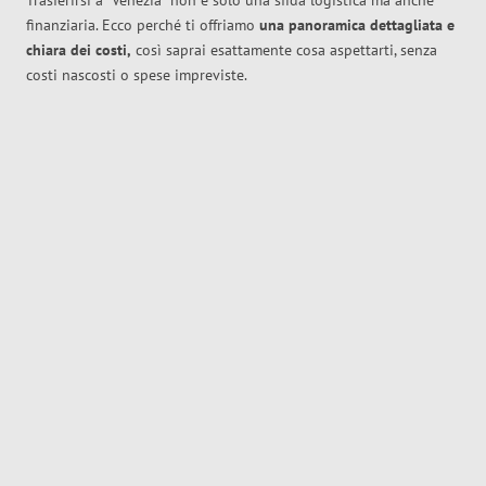
Trasferirsi a
Venezia
non è solo una sfida logistica ma anche
finanziaria. Ecco perché ti offriamo
una panoramica dettagliata e
chiara dei costi,
così saprai esattamente cosa aspettarti, senza
costi nascosti o spese impreviste.