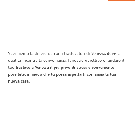
Sperimenta la differenza con i traslocatori di Venezia, dove la
qualità incontra la convenienza. Il nostro obiettivo è rendere il
tuo
trasloco a Venezia il più privo di stress e conveniente
possibile, in modo che tu possa aspettarti con ansia la tua
nuova casa.