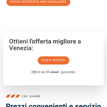
RICEVI UN'OFFERTA NON VINCOLANTE
100% non vincolante – Risposta garantita entro 15 minuti.
Ottieni
l'offerta migliore
a
Venezia:
RICEVI OFFERTA
Offerta
in 15 minuti
(garantita).
CHI SIAMO
Prezzi convenienti e servizio