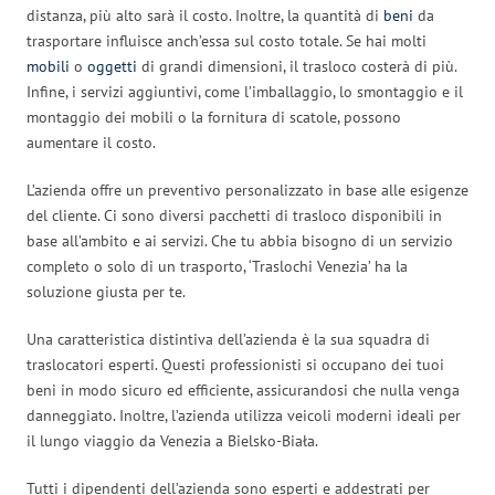
distanza, più alto sarà il costo. Inoltre, la quantità di
beni
da
trasportare influisce anch’essa sul costo totale. Se hai molti
mobili
o
oggetti
di grandi dimensioni, il trasloco costerà di più.
Infine, i servizi aggiuntivi, come l’imballaggio, lo smontaggio e il
montaggio dei mobili o la fornitura di scatole, possono
aumentare il costo.
L’azienda offre un preventivo personalizzato in base alle esigenze
del cliente. Ci sono diversi pacchetti di trasloco disponibili in
base all’ambito e ai servizi. Che tu abbia bisogno di un servizio
completo o solo di un trasporto, ‘Traslochi Venezia’ ha la
soluzione giusta per te.
Una caratteristica distintiva dell’azienda è la sua squadra di
traslocatori esperti. Questi professionisti si occupano dei tuoi
beni in modo sicuro ed efficiente, assicurandosi che nulla venga
danneggiato. Inoltre, l’azienda utilizza veicoli moderni ideali per
il lungo viaggio da Venezia a Bielsko-Biała.
Tutti i dipendenti dell’azienda sono esperti e addestrati per