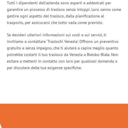
Tutti i dipendenti dell’azienda sono esperti e addestrati per
garantire un processo di trasloco senza intoppi. Loro sanno come
gestire ogni aspetto del trasloco, dalla pianificazione al
trasporto, per assicurarsi che tutto vada come previsto.
Se desideri ulteriori informazioni sui costi e sui servizi, ti
invitiamo a contattare ‘Traslochi Venezia’. Offrono un preventivo
gratuito e senza impegno, che ti aiuterà a capire meglio quanto
potrebbe costarti il tuo trasloco da Venezia a Bielsko-Biała. Non
esitare a metterti in contatto con loro per qualsiasi domanda o
per discutere delle tue esigenze specifiche.
Traslochi Venezia in numeri: