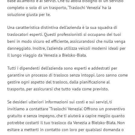
base all’ambito e ai servizi. Che tu abbia bisogno di un servizio
completo o solo di un trasporto, ‘Traslochi Venezia’ ha la
soluzione giusta per te.
Una caratteristica distintiva dell’azienda è la sua squadra di
traslocatori esperti. Questi professionisti si occupano dei tuoi
beni in modo sicuro ed efficiente, assicurandosi che nulla venga
danneggiato. Inoltre, l’azienda utilizza veicoli moderni ideali per
il lungo viaggio da Venezia a Bielsko-Biała.
Tutti i dipendenti dell’azienda sono esperti e addestrati per
garantire un processo di trasloco senza intoppi. Loro sanno come
gestire ogni aspetto del trasloco, dalla pianificazione al
trasporto, per assicurarsi che tutto vada come previsto.
Se desideri ulteriori informazioni sui costi e sui servizi, ti
invitiamo a contattare ‘Traslochi Venezia’. Offrono un preventivo
gratuito e senza impegno, che ti aiuterà a capire meglio quanto
potrebbe costarti il tuo trasloco da Venezia a Bielsko-Biała. Non
esitare a metterti in contatto con loro per qualsiasi domanda o