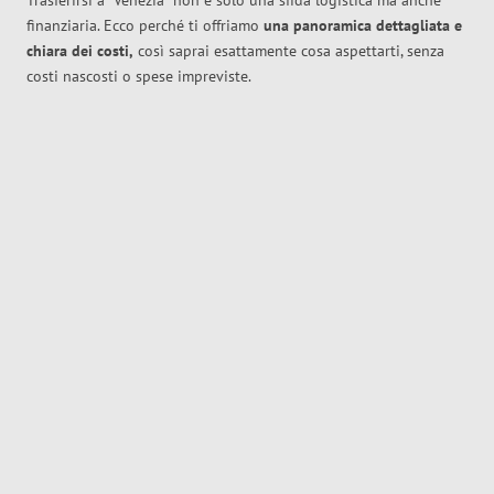
Trasferirsi a
Venezia
non è solo una sfida logistica ma anche
finanziaria. Ecco perché ti offriamo
una panoramica dettagliata e
chiara dei costi,
così saprai esattamente cosa aspettarti, senza
costi nascosti o spese impreviste.