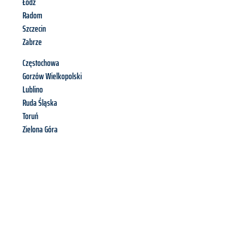
Łódź
Radom
Szczecin
Zabrze
Częstochowa
Gorzów Wielkopolski
Lublino
Ruda Śląska
Toruń
Zielona Góra
Richiedi ora la tua