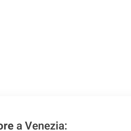
Venezia
.
o passo verso un
ore
a Venezia: