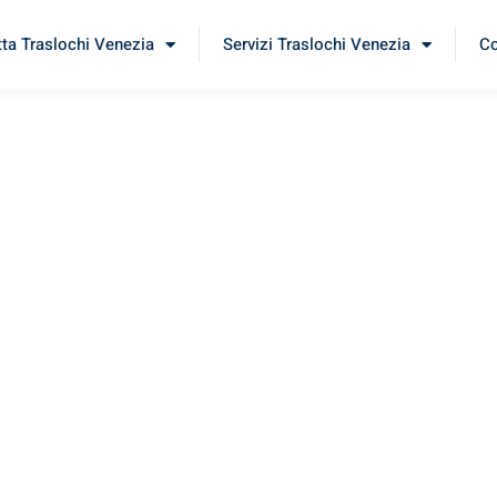
tta Traslochi Venezia
Servizi Traslochi Venezia
Co
lbląg
erimenta il nostro