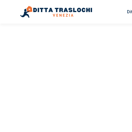
Di
TRASLOCHI VENEZIA
Traslochi
Venezia
E
Il tuo trasloco Venezia Elbląg può essere così facile! Sp