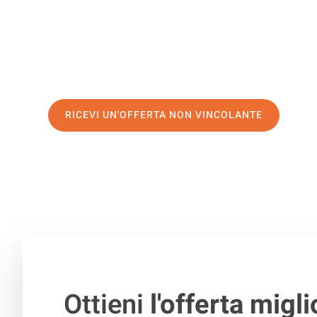
servizio di prima classe
e assicurati i
migliori prezzi in 
Richiedo ora la tua offerta personalizzata e fai il prim
trasloco senza stress a Elbląg
RICEVI UN'OFFERTA NON VINCOLANTE
100% non vincolante – Risposta garantita entro 15 minuti.
Ottieni
l'offerta migli