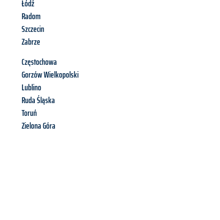
Łódź
Radom
Szczecin
Zabrze
Częstochowa
Gorzów Wielkopolski
Lublino
Ruda Śląska
Toruń
Zielona Góra
Richiedi ora la tua