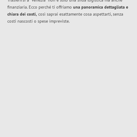
Trasferirsi a
Venezia
non è solo una sfida logistica ma anche
finanziaria. Ecco perché ti offriamo
una panoramica dettagliata e
chiara dei costi,
così saprai esattamente cosa aspettarti, senza
costi nascosti o spese impreviste.