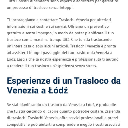
Tutti i nostri dipendenti sono esperti e addestrati per garantire
un processo di trasloco senza intoppi.
Ti incoraggiamo a contattare Traslochi Venezia per ulteriori
informazioni sui costi e sui servizi. Offriamo un preventivo
gratuito e senza impegno, in modo da poter pianificare il tuo
trasloco con la massima tranquillità. Che tu stia traslocando
un’intera casa o solo alcuni articoli, Traslochi Venezia è pronta
ad assisterti in ogni passaggio del tuo trasloco da Venezia a
Łódź. Lascia che la nostra esperienza e professionalità ti aiutino
a rendere il tuo trasloco un’esperienza senza stress.
Esperienze di un Trasloco da
Venezia a Łódź
Se stai pianificando un trasloco da Venezia a Łódź, è probabile
che tu stia cercando di capire quanto potrebbe costare. L’azienda
di traslochi Traslochi Venezia, offre servizi professionali a prezzi
competitivi e può aiutarti a comprendere meglio i costi associati