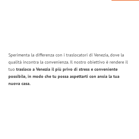
Sperimenta la differenza con i traslocatori di Venezia, dove la
qualità incontra la convenienza. Il nostro obiettivo è rendere il
tuo
trasloco a Venezia il più privo di stress e conveniente
possibile, in modo che tu possa aspettarti con ansia la tua
nuova casa.