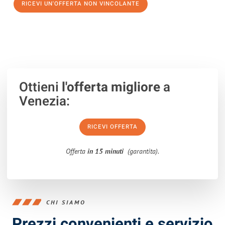
RICEVI UN'OFFERTA NON VINCOLANTE
100% non vincolante – Risposta garantita entro 15 minuti.
Ottieni
l'offerta migliore
a
Venezia:
RICEVI OFFERTA
Offerta
in 15 minuti
(garantita).
CHI SIAMO
Prezzi convenienti e servizio