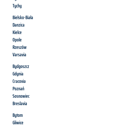
Tychy
Bielsko-Biała
Danzica
Kielce
Opole
Rzeszów
Varsavia
Bydgoszcz
Gdynia
Cracovia
Poznań
Sosnowiec
Breslavia
Bytom
Gliwice