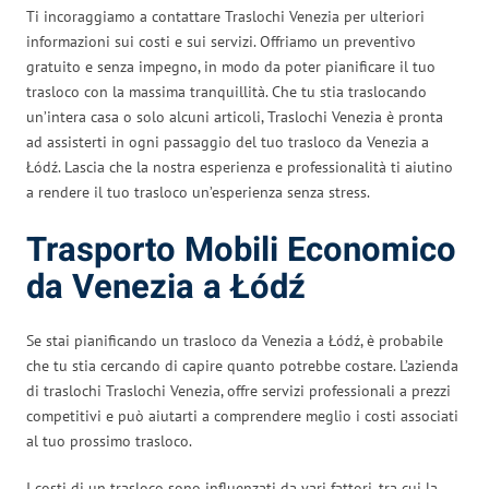
Ti incoraggiamo a contattare Traslochi Venezia per ulteriori
informazioni sui costi e sui servizi. Offriamo un preventivo
gratuito e senza impegno, in modo da poter pianificare il tuo
trasloco con la massima tranquillità. Che tu stia traslocando
un’intera casa o solo alcuni articoli, Traslochi Venezia è pronta
ad assisterti in ogni passaggio del tuo trasloco da Venezia a
Łódź. Lascia che la nostra esperienza e professionalità ti aiutino
a rendere il tuo trasloco un’esperienza senza stress.
Trasporto Mobili Economico
da Venezia a Łódź
Se stai pianificando un trasloco da Venezia a Łódź, è probabile
che tu stia cercando di capire quanto potrebbe costare. L’azienda
di traslochi Traslochi Venezia, offre servizi professionali a prezzi
competitivi e può aiutarti a comprendere meglio i costi associati
al tuo prossimo trasloco.
I costi di un trasloco sono influenzati da vari fattori, tra cui la