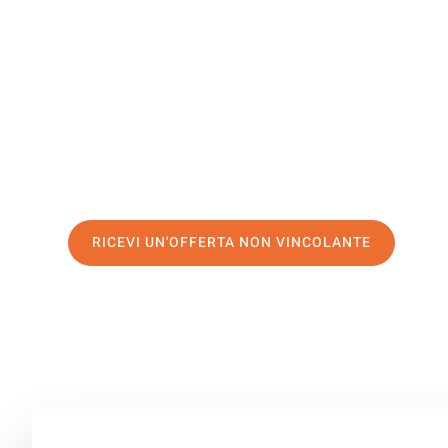
Katowice
Il tuo trasloco Venezia Katowice può essere così facile!
servizio di prima classe
e assicurati i
migliori prezzi in 
Richiedo ora la tua offerta personalizzata e fai il prim
trasloco senza stress a Katowice
RICEVI UN'OFFERTA NON VINCOLANTE
100% non vincolante – Risposta garantita entro 15 minuti.