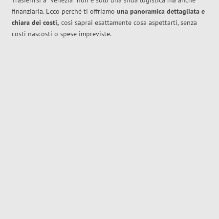
Trasferirsi a
Venezia
non è solo una sfida logistica ma anche
finanziaria. Ecco perché ti offriamo
una panoramica dettagliata e
chiara dei costi,
così saprai esattamente cosa aspettarti, senza
costi nascosti o spese impreviste.