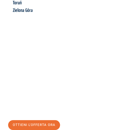
Toruń
Zielona Góra
Richiedi ora la tua
offerta
al
miglior
prezzo !
Inviateci adesso la vostra richiesta non vincolante e
assicuratevi la vostra
offerta di trasloco per le vostre esigenze
a Venezia
al miglior prezzo! Approfitta dell’occasione per
un
trasloco senza stress
e con il massimo comfort:
OTTIENI L'OFFERTA ORA