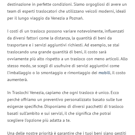
destinazione in perfette condizioni. Siamo orgogliosi di avere un
team di esperti traslocatori che utilizzano veicoli moderni, ideali
per il lungo viaggio da Venezia a Poznań.
I costi di un trasloco possono variare notevolmente, influenzati
da diversi fattori come la distanza, la quantità di beni da
trasportare e i servizi aggiuntivi richiesti. Ad esempio, se stai
traslocando una grande quantità di beni, il costo sarà
ovviamente più alto rispetto a un trasloco con meno articoli. Allo
stesso modo, se scegli di usufruire di servizi aggiuntivi come
l’imballaggio o lo smontaggio e rimontaggio dei
mobili
, il costo
aumenterà.
In Traslochi Venezia, capiamo che ogni trasloco è unico. Ecco
perché offriamo un preventivo personalizzato basato sulle tue
esigenze specifiche. Disponiamo di diversi pacchetti di trasloco
basati sull’ambito e sui servizi, il che significa che potrai
scegliere l’opzione più adatta a te.
Una delle nostre priorità è garantire che i tuoi beni siano gestiti