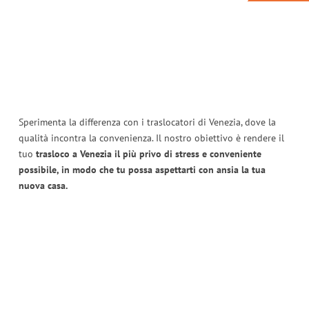
Sperimenta la differenza con i traslocatori di Venezia, dove la
qualità incontra la convenienza. Il nostro obiettivo è rendere il
tuo
trasloco a Venezia il più privo di stress e conveniente
possibile, in modo che tu possa aspettarti con ansia la tua
nuova casa.