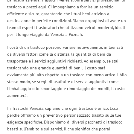
trasloco a prezzi equi. Ci impegniamo a fornire un servizio
efficiente e sicuro, garantendo che i tuoi beni arrivino a
destinazione in perfette condizioni. Siamo orgogliosi di avere un
team di esperti traslocatori che utilizzano veicoli moderni, ideali
per il lungo viaggio da Venezia a Poznań.
I costi di un trasloco possono variare notevolmente, influenzati
da diversi fattori come la distanza, la quantità di beni da
trasportare e i servizi aggiuntivi richiesti. Ad esempio, se stai
traslocando una grande quantità di beni, il costo sarà
ovviamente più alto rispetto a un trasloco con meno articoli. Allo
stesso modo, se scegli di usufruire di servizi aggiuntivi come
l’imballaggio o lo smontaggio e rimontaggio dei mobili, il costo
aumenterà.
In Traslochi Venezia, capiamo che ogni trasloco è unico. Ecco
perché offriamo un preventivo personalizzato basato sulle tue
esigenze specifiche. Disponiamo di diversi pacchetti di trasloco
basati sull’ambito e sui servizi, il che significa che potrai