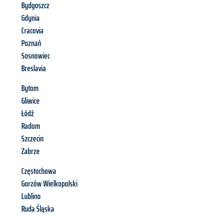
Bydgoszcz
Gdynia
Cracovia
Poznań
Sosnowiec
Breslavia
Bytom
Gliwice
Łódź
Radom
Szczecin
Zabrze
Częstochowa
Gorzów Wielkopolski
Lublino
Ruda Śląska