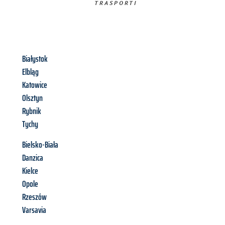
TRASPORTI​
Białystok
Elbląg
Katowice
Olsztyn
Rybnik
Tychy
Bielsko-Biała
Danzica
Kielce
Opole
Rzeszów
Varsavia