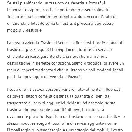
Se stai pianificando un trasloco da Venezia a Poznań, è
importante capire i costi che potrebbero essere coinvolti.
Traslocare può sembrare un compito arduo, ma con l’aiuto di
un’azienda affidabile come la nostra, il processo può essere
molto più gestibile.
La nostra azienda, Traslochi Venezia, offre servizi professionali di
trasloco a prezzi equi. Ci impegniamo a fornire un servizio
efficiente e sicuro, garantendo che i tuoi beni arrivino a
destinazione in perfette condizioni. Siamo orgogliosi di avere un
team di esperti traslocatori che utilizzano veicoli moderni, ideali
per il lungo viaggio da Venezia a Poznań.
I costi di un trasloco possono variare notevolmente, influenzati
da diversi fattori come la distanza, la quantità di beni da
trasportare e i servizi aggiuntivi richiesti. Ad esempio, se stai
traslocando una grande quantità di beni, il costo sarà
ovviamente più alto rispetto a un trasloco con meno articoli. Allo
stesso modo, se scegli di usufruire di servizi aggiuntivi come
l’imballaggio o lo smontaggio e rimontaggio dei mobili, il costo