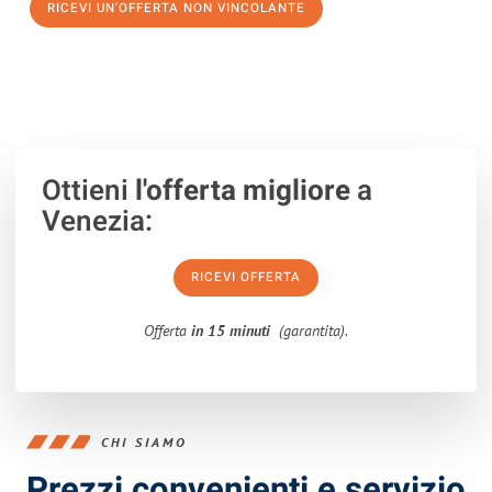
RICEVI UN'OFFERTA NON VINCOLANTE
100% non vincolante – Risposta garantita entro 15 minuti.
Ottieni
l'offerta migliore
a
Venezia:
RICEVI OFFERTA
Offerta
in 15 minuti
(garantita).
CHI SIAMO
Prezzi convenienti e servizio