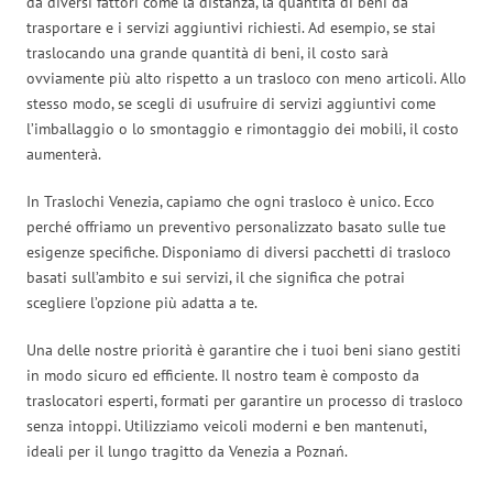
da diversi fattori come la distanza, la quantità di beni da
trasportare e i servizi aggiuntivi richiesti. Ad esempio, se stai
traslocando una grande quantità di beni, il costo sarà
ovviamente più alto rispetto a un trasloco con meno articoli. Allo
stesso modo, se scegli di usufruire di servizi aggiuntivi come
l’imballaggio o lo smontaggio e rimontaggio dei mobili, il costo
aumenterà.
In Traslochi Venezia, capiamo che ogni trasloco è unico. Ecco
perché offriamo un preventivo personalizzato basato sulle tue
esigenze specifiche. Disponiamo di diversi pacchetti di trasloco
basati sull’ambito e sui servizi, il che significa che potrai
scegliere l’opzione più adatta a te.
Una delle nostre priorità è garantire che i tuoi beni siano gestiti
in modo sicuro ed efficiente. Il nostro team è composto da
traslocatori esperti, formati per garantire un processo di trasloco
senza intoppi. Utilizziamo veicoli moderni e ben mantenuti,
ideali per il lungo tragitto da Venezia a Poznań.