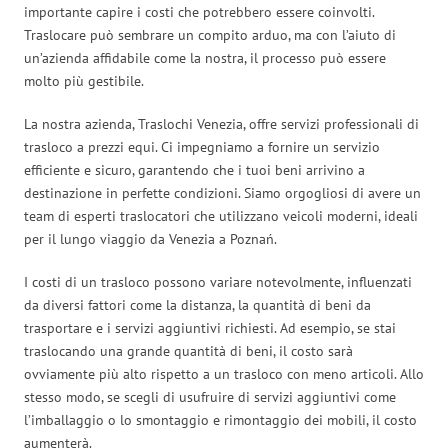
importante capire i costi che potrebbero essere coinvolti.
Traslocare può sembrare un compito arduo, ma con l’aiuto di
un’azienda affidabile come la nostra, il processo può essere
molto più gestibile.
La nostra azienda, Traslochi Venezia, offre servizi professionali di
trasloco a prezzi equi. Ci impegniamo a fornire un servizio
efficiente e sicuro, garantendo che i tuoi beni arrivino a
destinazione in perfette condizioni. Siamo orgogliosi di avere un
team di esperti traslocatori che utilizzano veicoli moderni, ideali
per il lungo viaggio da Venezia a Poznań.
I costi di un trasloco possono variare notevolmente, influenzati
da diversi fattori come la distanza, la quantità di beni da
trasportare e i servizi aggiuntivi richiesti. Ad esempio, se stai
traslocando una grande quantità di beni, il costo sarà
ovviamente più alto rispetto a un trasloco con meno articoli. Allo
stesso modo, se scegli di usufruire di servizi aggiuntivi come
l’imballaggio o lo smontaggio e rimontaggio dei mobili, il costo
aumenterà.