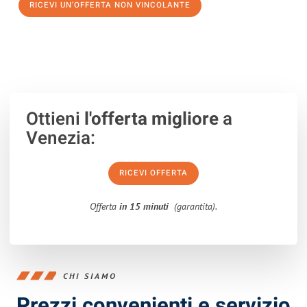
RICEVI UN'OFFERTA NON VINCOLANTE
100% non vincolante – Risposta garantita entro 15 minuti.
Ottieni
l'offerta migliore
a
Venezia:
RICEVI OFFERTA
Offerta
in 15 minuti
(garantita).
CHI SIAMO
Prezzi convenienti e servizio