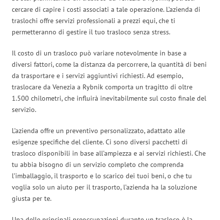
cercare di capire i costi associati a tale operazione. L’azienda di
traslochi offre servizi professionali a prezzi equi, che ti
permetteranno di gestire il tuo trasloco senza stress.
Il costo di un trasloco può variare notevolmente in base a
diversi fattori, come la distanza da percorrere, la quantità di beni
da trasportare e i servizi aggiuntivi richiesti. Ad esempio,
traslocare da Venezia a Rybnik comporta un tragitto di oltre
1.500 chilometri, che influirà inevitabilmente sul costo finale del
servizio.
L’azienda offre un preventivo personalizzato, adattato alle
esigenze specifiche del cliente. Ci sono diversi pacchetti di
trasloco disponibili in base all’ampiezza e ai servizi richiesti. Che
tu abbia bisogno di un servizio completo che comprenda
l’imballaggio, il trasporto e lo scarico dei tuoi beni, o che tu
voglia solo un aiuto per il trasporto, l’azienda ha la soluzione
giusta per te.
Una delle principali preoccupazioni durante un trasloco è la