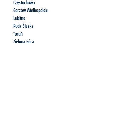
Częstochowa
Gorzów Wielkopolski
Lublino
Ruda Śląska
Toruń
Zielona Góra
Richiedi ora la tua
offerta
al
miglior
prezzo !
Inviateci adesso la vostra richiesta non vincolante e
assicuratevi la vostra
offerta di trasloco per le vostre esigenze
a Venezia
al miglior prezzo! Approfitta dell’occasione per