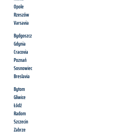
Opole
Rzeszów
Varsavia
Bydgoszcz
Gdynia
Cracovia
Poznań
Sosnowiec
Breslavia
Bytom
Gliwice
Łódź
Radom
Szczecin
Zabrze