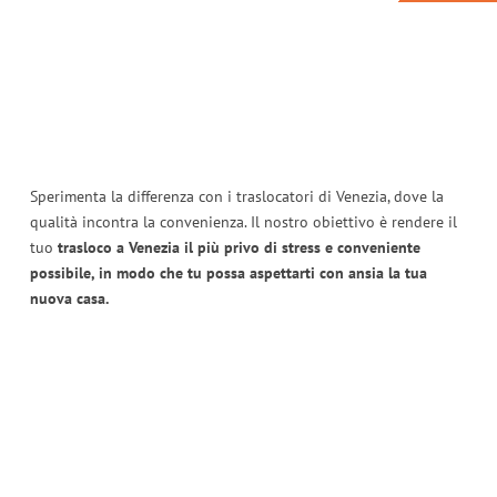
Sperimenta la differenza con i traslocatori di Venezia, dove la
qualità incontra la convenienza. Il nostro obiettivo è rendere il
tuo
trasloco a Venezia il più privo di stress e conveniente
possibile, in modo che tu possa aspettarti con ansia la tua
nuova casa.