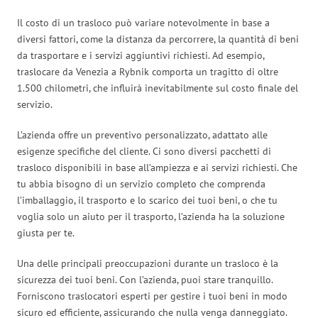
Il costo di un trasloco può variare notevolmente in base a
diversi fattori, come la distanza da percorrere, la quantità di beni
da trasportare e i servizi aggiuntivi richiesti. Ad esempio,
traslocare da Venezia a Rybnik comporta un tragitto di oltre
1.500 chilometri, che influirà inevitabilmente sul costo finale del
servizio.
L’azienda offre un preventivo personalizzato, adattato alle
esigenze specifiche del cliente. Ci sono diversi pacchetti di
trasloco disponibili in base all’ampiezza e ai servizi richiesti. Che
tu abbia bisogno di un servizio completo che comprenda
l’imballaggio, il trasporto e lo scarico dei tuoi beni, o che tu
voglia solo un aiuto per il trasporto, l’azienda ha la soluzione
giusta per te.
Una delle principali preoccupazioni durante un trasloco è la
sicurezza dei tuoi beni. Con l’azienda, puoi stare tranquillo.
Forniscono traslocatori esperti per gestire i tuoi beni in modo
sicuro ed efficiente, assicurando che nulla venga danneggiato.