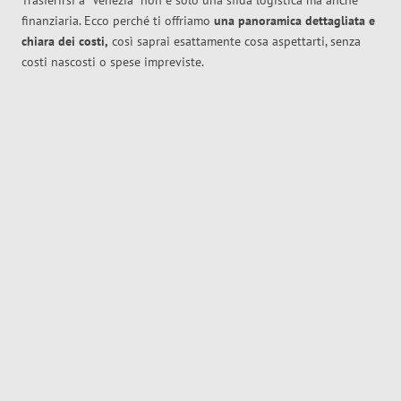
Trasferirsi a
Venezia
non è solo una sfida logistica ma anche
finanziaria. Ecco perché ti offriamo
una panoramica dettagliata e
chiara dei costi,
così saprai esattamente cosa aspettarti, senza
costi nascosti o spese impreviste.