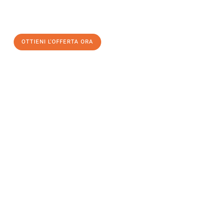
un
trasloco senza stress
e con il massimo comfort:
OTTIENI L'OFFERTA ORA