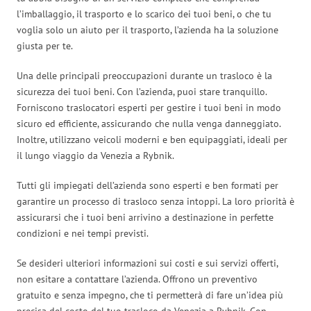
l’imballaggio, il trasporto e lo scarico dei tuoi beni, o che tu
voglia solo un aiuto per il trasporto, l’azienda ha la soluzione
giusta per te.
Una delle principali preoccupazioni durante un trasloco è la
sicurezza dei tuoi beni. Con l’azienda, puoi stare tranquillo.
Forniscono traslocatori esperti per gestire i tuoi beni in modo
sicuro ed efficiente, assicurando che nulla venga danneggiato.
Inoltre, utilizzano veicoli moderni e ben equipaggiati, ideali per
il lungo viaggio da Venezia a Rybnik.
Tutti gli impiegati dell’azienda sono esperti e ben formati per
garantire un processo di trasloco senza intoppi. La loro priorità è
assicurarsi che i tuoi beni arrivino a destinazione in perfette
condizioni e nei tempi previsti.
Se desideri ulteriori informazioni sui costi e sui servizi offerti,
non esitare a contattare l’azienda. Offrono un preventivo
gratuito e senza impegno, che ti permetterà di fare un’idea più
precisa del costo del tuo trasloco da Venezia a Rybnik. Con