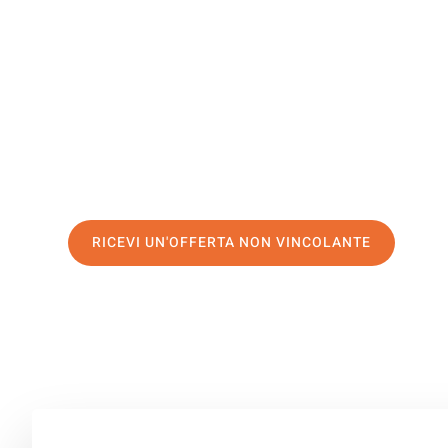
Aksaray
Il tuo trasloco Venezia Aksaray può essere così facile! S
servizio di prima classe
e assicurati i
migliori prezzi in 
Richiedo ora la tua offerta personalizzata e fai il prim
trasloco senza stress a Aksaray
RICEVI UN'OFFERTA NON VINCOLANTE
100% non vincolante – Risposta garantita entro 15 minuti.