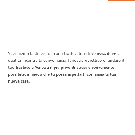
Sperimenta la differenza con i traslocatori di Venezia, dove la
qualità incontra la convenienza. Il nostro obiettivo è rendere il
tuo
trasloco a Venezia il più privo di stress e conveniente
possibile, in modo che tu possa aspettarti con ansia la tua
nuova casa.