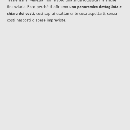
Trasferirsi a
Venezia
non è solo una sfida logistica ma anche
finanziaria. Ecco perché ti offriamo
una panoramica dettagliata e
chiara dei costi,
così saprai esattamente cosa aspettarti, senza
costi nascosti o spese impreviste.