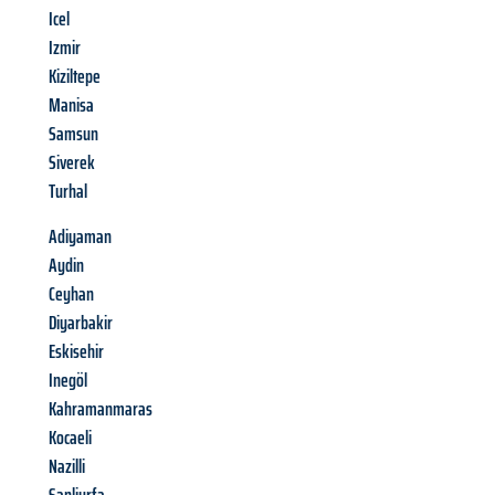
Icel
Izmir
Kiziltepe
Manisa
Samsun
Siverek
Turhal
Adiyaman
Aydin
Ceyhan
Diyarbakir
Eskisehir
Inegöl
Kahramanmaras
Kocaeli
Nazilli