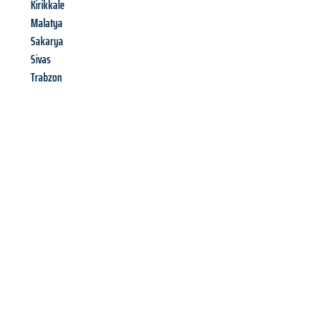
Kirikkale
Malatya
Sakarya
Sivas
Trabzon
Richiedi ora la tua
offerta
al
miglior
prezzo !
Inviateci adesso la vostra richiesta non vincolante e
assicuratevi la vostra
offerta di trasloco per le vostre esigenze
a Venezia
al miglior prezzo! Approfitta dell’occasione per
un
trasloco senza stress
e con il massimo comfort: