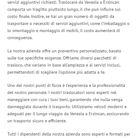
servizi aggiuntivi richiesti. Traslocare da Venezia a Erzincan
comporta un tragitto piuttosto lungo, il che può influire sul
costo finale. Inoltre, se hai un gran numero di oggetti da
trasportare o necessiti di servizi aggiuntivi, come l’imballaggio o
lo smontaggio e montaggio di mobili, il costo aumenterà di
conseguenza.
La nostra azienda offre un preventivo personalizzato, basato
sulle tue specifiche esigenze. Offriamo diversi pacchetti di
trasloco, che variano in base all’ampiezza e ai servizi inclusi,
permettendoti di scegliere l’opzione più adatta a te.
Uno dei nostri punti di forza è l’esperienza e la professionalità
del nostro personale. I nostri traslocatori sono esperti nel
maneggiare con cura i tuoi beni, garantendo che nulla venga
danneggiato durante il trasporto. Utilizziamo veicoli moderni e
adeguati per il lungo viaggio da Venezia a Erzincan, assicurando
un trasporto sicuro e efficiente.
Tutti i dipendenti della nostra azienda sono esperti e formati per