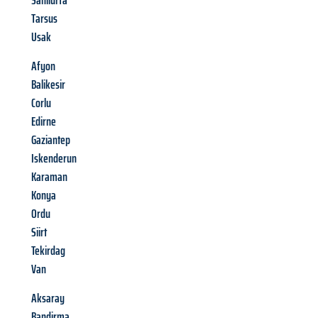
Sanliurfa
Tarsus
Usak
Afyon
Balikesir
Corlu
Edirne
Gaziantep
Iskenderun
Karaman
Konya
Ordu
Siirt
Tekirdag
Van
Aksaray
Bandirma