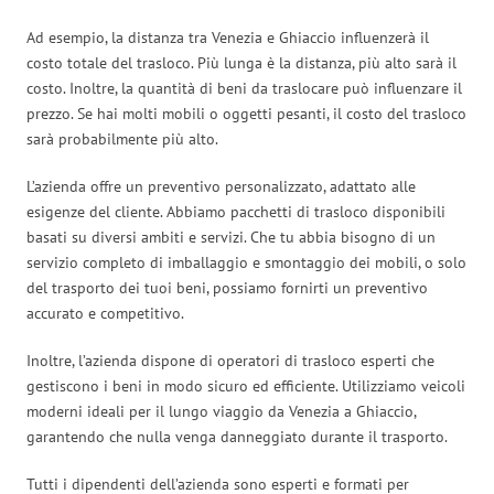
Ad esempio, la distanza tra Venezia e Ghiaccio influenzerà il
costo totale del trasloco. Più lunga è la distanza, più alto sarà il
costo. Inoltre, la quantità di beni da traslocare può influenzare il
prezzo. Se hai molti mobili o oggetti pesanti, il costo del trasloco
sarà probabilmente più alto.
L’azienda offre un preventivo personalizzato, adattato alle
esigenze del cliente. Abbiamo pacchetti di trasloco disponibili
basati su diversi ambiti e servizi. Che tu abbia bisogno di un
servizio completo di imballaggio e smontaggio dei mobili, o solo
del trasporto dei tuoi beni, possiamo fornirti un preventivo
accurato e competitivo.
Inoltre, l’azienda dispone di operatori di trasloco esperti che
gestiscono i beni in modo sicuro ed efficiente. Utilizziamo veicoli
moderni ideali per il lungo viaggio da Venezia a Ghiaccio,
garantendo che nulla venga danneggiato durante il trasporto.
Tutti i dipendenti dell’azienda sono esperti e formati per