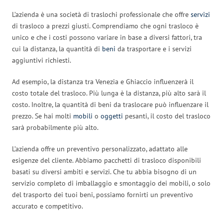
L’azienda è una società di traslochi professionale che offre
servizi
di trasloco a prezzi giusti. Comprendiamo che ogni trasloco è
unico e che i costi possono variare in base a diversi fattori, tra
cui la distanza, la quantità di
beni
da trasportare e i servizi
aggiuntivi richiesti.
Ad esempio, la distanza tra Venezia e Ghiaccio influenzerà il
costo totale del trasloco. Più lunga è la distanza, più alto sarà il
costo. Inoltre, la quantità di beni da traslocare può influenzare il
prezzo. Se hai molti
mobili
o
oggetti
pesanti, il costo del trasloco
sarà probabilmente più alto.
L’azienda offre un preventivo personalizzato, adattato alle
esigenze del cliente. Abbiamo pacchetti di trasloco disponibili
basati su diversi ambiti e servizi. Che tu abbia bisogno di un
servizio completo di imballaggio e smontaggio dei mobili, o solo
del trasporto dei tuoi beni, possiamo fornirti un preventivo
accurato e competitivo.