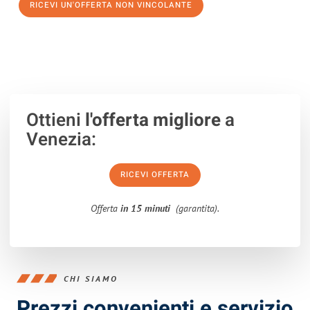
RICEVI UN'OFFERTA NON VINCOLANTE
100% non vincolante – Risposta garantita entro 15 minuti.
Ottieni
l'offerta migliore
a
Venezia:
RICEVI OFFERTA
Offerta
in 15 minuti
(garantita).
CHI SIAMO
Prezzi convenienti e servizio