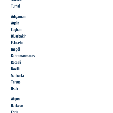
Turhal
Adiyaman
Aydin
Ceyhan
Diyarbakir
Eskisehir
Inegöl
Kahramanmaras
Kocaeli
Nazilli
Sanliurfa
Tarsus
Usak
Afyon
Balikesir
Corlu