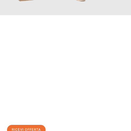
INFORMATI ORA
Scopri con Traslochi Venezia quanto può essere
facile e senza
stress il tuo trasloco a Venezia
. Il nostro team di esperti è
pronto ad assicurarti una transizione senza intoppi nella tua
nuova casa.
Ottieni subito
un'offerta non vincolante
e
risparmia € 100:
RICEVI OFFERTA
0299948957