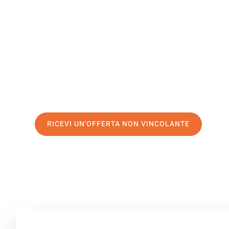
Karaman
Il tuo trasloco Venezia Karaman può essere così facile! 
servizio di prima classe
e assicurati i
migliori prezzi in 
Richiedo ora la tua offerta personalizzata e fai il prim
trasloco senza stress a Karaman
RICEVI UN'OFFERTA NON VINCOLANTE
100% non vincolante – Risposta garantita entro 15 minuti.