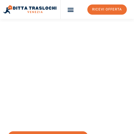
RICEVI OFFERTA
Ditta Traslochi Venezia
Servizi Traslochi Venezia
Costi e prezzi
TRASLOCHI VENEZIA
Traslochi Venezia
Sakarya
Il tuo trasloco Venezia Sakarya può essere così facile!
Sperimenta il nostro
servizio di prima classe
e assicurati i
migliori prezzi in Venezia
.
Richiedo ora la tua offerta personalizzata e fai il primo passo
verso un trasloco senza stress a Sakarya