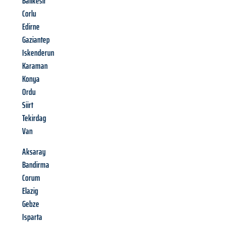
Balikesir
Corlu
Edirne
Gaziantep
Iskenderun
Karaman
Konya
Ordu
Siirt
Tekirdag
Van
Aksaray
Bandirma
Corum
Elazig
Gebze
Isparta