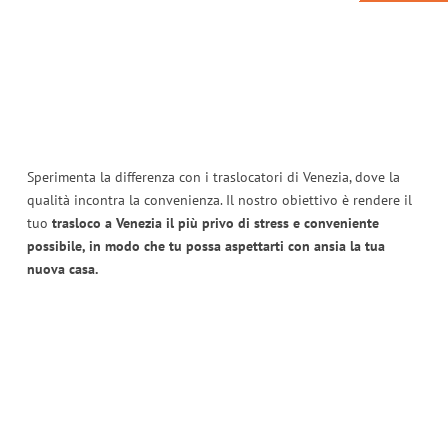
Sperimenta la differenza con i traslocatori di Venezia, dove la
qualità incontra la convenienza. Il nostro obiettivo è rendere il
tuo
trasloco a Venezia il più privo di stress e conveniente
possibile, in modo che tu possa aspettarti con ansia la tua
nuova casa.