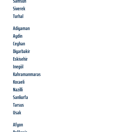
Samsun
Siverek
Turhal
Adiyaman
Aydin
Ceyhan
Diyarbakir
Eskisehir
Inegöl
Kahramanmaras
Kocaeli
Nazilli
Sanliurfa
Tarsus
Usak
Afyon