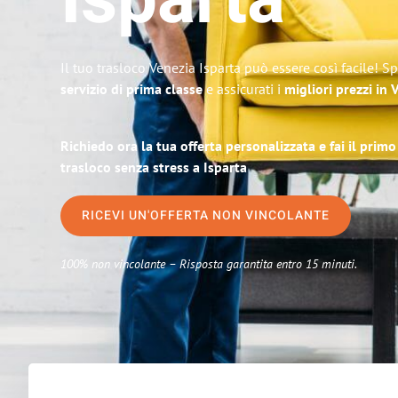
Isparta
Il tuo trasloco Venezia Isparta può essere così facile! S
servizio di prima classe
e assicurati i
migliori prezzi in 
Richiedo ora la tua offerta personalizzata e fai il prim
trasloco senza stress a Isparta
RICEVI UN'OFFERTA NON VINCOLANTE
100% non vincolante – Risposta garantita entro 15 minuti.