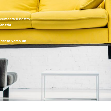
perimenta il nostro
Venezia
.
o passo verso un