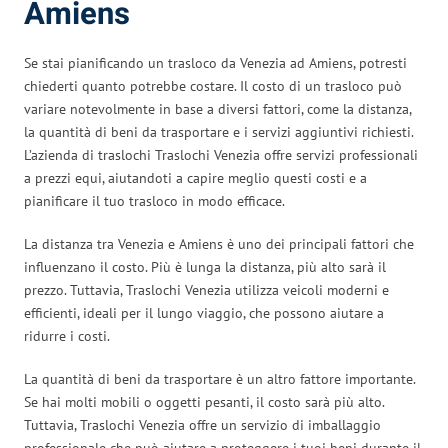
Amiens
Se stai pianificando un trasloco da Venezia ad Amiens, potresti
chiederti quanto potrebbe costare. Il costo di un trasloco può
variare notevolmente in base a diversi fattori, come la distanza,
la quantità di beni da trasportare e i servizi aggiuntivi richiesti.
L’azienda di traslochi Traslochi Venezia offre servizi professionali
a prezzi equi, aiutandoti a capire meglio questi costi e a
pianificare il tuo trasloco in modo efficace.
La distanza tra Venezia e Amiens è uno dei principali fattori che
influenzano il costo. Più è lunga la distanza, più alto sarà il
prezzo. Tuttavia, Traslochi Venezia utilizza veicoli moderni e
efficienti, ideali per il lungo viaggio, che possono aiutare a
ridurre i costi.
La quantità di beni da trasportare è un altro fattore importante.
Se hai molti mobili o oggetti pesanti, il costo sarà più alto.
Tuttavia, Traslochi Venezia offre un servizio di imballaggio
professionale che può aiutare a proteggere i tuoi beni durante il