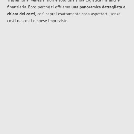
Trasferirsi a
Venezia
non è solo una sfida logistica ma anche
finanziaria. Ecco perché ti offriamo
una panoramica dettagliata e
chiara dei costi,
così saprai esattamente cosa aspettarti, senza
costi nascosti o spese impreviste.