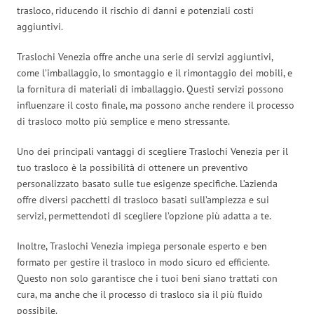
trasloco, riducendo il rischio di danni e potenziali costi
aggiuntivi.
Traslochi Venezia offre anche una serie di servizi aggiuntivi,
come l’imballaggio, lo smontaggio e il rimontaggio dei mobili, e
la fornitura di materiali di imballaggio. Questi servizi possono
influenzare il costo finale, ma possono anche rendere il processo
di trasloco molto più semplice e meno stressante.
Uno dei principali vantaggi di scegliere Traslochi Venezia per il
tuo trasloco è la possibilità di ottenere un preventivo
personalizzato basato sulle tue esigenze specifiche. L’azienda
offre diversi pacchetti di trasloco basati sull’ampiezza e sui
servizi, permettendoti di scegliere l’opzione più adatta a te.
Inoltre, Traslochi Venezia impiega personale esperto e ben
formato per gestire il trasloco in modo sicuro ed efficiente.
Questo non solo garantisce che i tuoi beni siano trattati con
cura, ma anche che il processo di trasloco sia il più fluido
possibile.