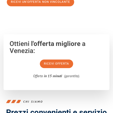
RICEVI UN'OFFERTA NON VINCOLANTE
100% non vincolante – Risposta garantita entro 15 minuti.
Ottieni
l'offerta migliore
a
Venezia:
RICEVI OFFERTA
Offerta
in 15 minuti
(garantita).
CHI SIAMO
Prezzi convenienti e servizio