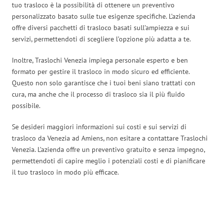
tuo trasloco è la possibilità di ottenere un preventivo
personalizzato basato sulle tue esigenze specifiche. L’azienda
offre diversi pacchetti di trasloco basati sull’ampiezza e sui
servizi, permettendoti di scegliere l’opzione più adatta a te.
Inoltre, Traslochi Venezia impiega personale esperto e ben
formato per gestire il trasloco in modo sicuro ed efficiente.
Questo non solo garantisce che i tuoi beni siano trattati con
cura, ma anche che il processo di trasloco sia il più fluido
possibile.
Se desideri maggiori informazioni sui costi e sui servizi di
trasloco da Venezia ad Amiens, non esitare a contattare Traslochi
Venezia. L’azienda offre un preventivo gratuito e senza impegno,
permettendoti di capire meglio i potenziali costi e di pianificare
il tuo trasloco in modo più efficace.
Traslochi Venezia in numeri: