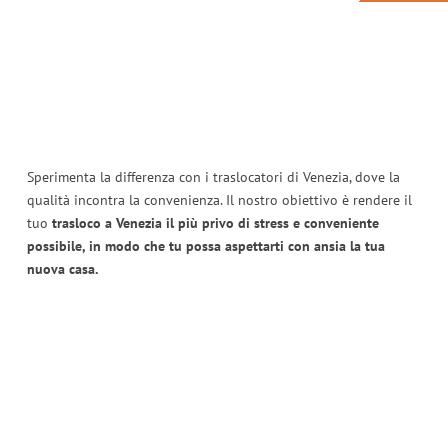
Sperimenta la differenza con i traslocatori di Venezia, dove la
qualità incontra la convenienza. Il nostro obiettivo è rendere il
tuo
trasloco a Venezia il più privo di stress e conveniente
possibile, in modo che tu possa aspettarti con ansia la tua
nuova casa.