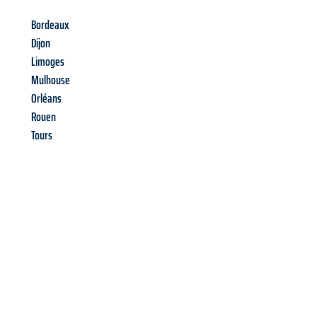
Bordeaux
Dijon
Limoges
Mulhouse
Orléans
Rouen
Tours
Richiedi ora la tua
offerta
al
miglior
prezzo !