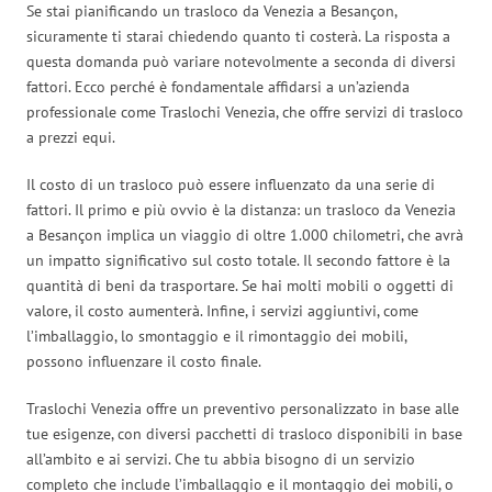
Se stai pianificando un trasloco da Venezia a Besançon,
sicuramente ti starai chiedendo quanto ti costerà. La risposta a
questa domanda può variare notevolmente a seconda di diversi
fattori. Ecco perché è fondamentale affidarsi a un’azienda
professionale come Traslochi Venezia, che offre servizi di trasloco
a prezzi equi.
Il costo di un trasloco può essere influenzato da una serie di
fattori. Il primo e più ovvio è la distanza: un trasloco da Venezia
a Besançon implica un viaggio di oltre 1.000 chilometri, che avrà
un impatto significativo sul costo totale. Il secondo fattore è la
quantità di beni da trasportare. Se hai molti mobili o oggetti di
valore, il costo aumenterà. Infine, i servizi aggiuntivi, come
l’imballaggio, lo smontaggio e il rimontaggio dei mobili,
possono influenzare il costo finale.
Traslochi Venezia offre un preventivo personalizzato in base alle
tue esigenze, con diversi pacchetti di trasloco disponibili in base
all’ambito e ai servizi. Che tu abbia bisogno di un servizio
completo che include l’imballaggio e il montaggio dei mobili, o