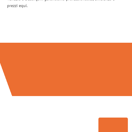
prezzi equi.
Traslochi Venezia in numeri: