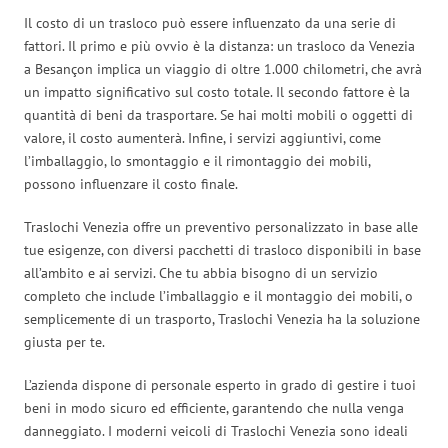
Il costo di un trasloco può essere influenzato da una serie di
fattori. Il primo e più ovvio è la distanza: un trasloco da Venezia
a Besançon implica un viaggio di oltre 1.000 chilometri, che avrà
un impatto significativo sul costo totale. Il secondo fattore è la
quantità di beni da trasportare. Se hai molti mobili o oggetti di
valore, il costo aumenterà. Infine, i servizi aggiuntivi, come
l’imballaggio, lo smontaggio e il rimontaggio dei mobili,
possono influenzare il costo finale.
Traslochi Venezia offre un preventivo personalizzato in base alle
tue esigenze, con diversi pacchetti di trasloco disponibili in base
all’ambito e ai servizi. Che tu abbia bisogno di un servizio
completo che include l’imballaggio e il montaggio dei mobili, o
semplicemente di un trasporto, Traslochi Venezia ha la soluzione
giusta per te.
L’azienda dispone di personale esperto in grado di gestire i tuoi
beni in modo sicuro ed efficiente, garantendo che nulla venga
danneggiato. I moderni veicoli di Traslochi Venezia sono ideali