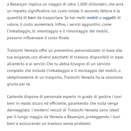
a Besançon implica un viaggio di oltre 1.000 chilometri, che avrà
un impatto significativo sul costo totale. Il secondo fattore è la
quantità di
beni
da trasportare. Se hai molti
mobili
o
oggetti
di
valore, il costo aumenterà. Infine, i servizi aggiuntivi, come
l’imballaggio, lo smontaggio e il rimontaggio dei mobili,
possono influenzare il costo finale.
Traslochi Venezia offre un preventivo personalizzato in base alle
tue esigenze, con diversi pacchetti di trasloco disponibili in base
all’ambito e ai servizi. Che tu abbia bisogno di un servizio
completo che include l’imballaggio e il montaggio dei mobili, o
semplicemente di un trasporto, Traslochi Venezia ha la soluzione
giusta per te.
L’azienda dispone di personale esperto in grado di gestire i tuoi
beni in modo sicuro ed efficiente, garantendo che nulla venga
danneggiato. I moderni veicoli di Traslochi Venezia sono ideali
per il lungo viaggio da Venezia a Besançon, proteggendo i tuoi
beni e assicurando un trasloco senza problemi.