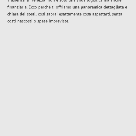
Trasferirsi a
Venezia
non è solo una sfida logistica ma anche
finanziaria. Ecco perché ti offriamo
una panoramica dettagliata e
chiara dei costi,
così saprai esattamente cosa aspettarti, senza
costi nascosti o spese impreviste.