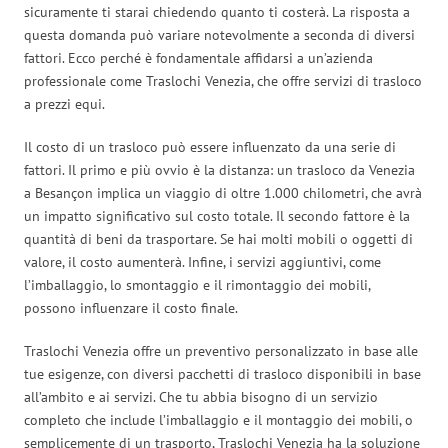
sicuramente ti starai chiedendo quanto ti costerà. La risposta a
questa domanda può variare notevolmente a seconda di diversi
fattori. Ecco perché è fondamentale affidarsi a un’azienda
professionale come Traslochi Venezia, che offre servizi di trasloco
a prezzi equi.
Il costo di un trasloco può essere influenzato da una serie di
fattori. Il primo e più ovvio è la distanza: un trasloco da Venezia
a Besançon implica un viaggio di oltre 1.000 chilometri, che avrà
un impatto significativo sul costo totale. Il secondo fattore è la
quantità di beni da trasportare. Se hai molti mobili o oggetti di
valore, il costo aumenterà. Infine, i servizi aggiuntivi, come
l’imballaggio, lo smontaggio e il rimontaggio dei mobili,
possono influenzare il costo finale.
Traslochi Venezia offre un preventivo personalizzato in base alle
tue esigenze, con diversi pacchetti di trasloco disponibili in base
all’ambito e ai servizi. Che tu abbia bisogno di un servizio
completo che include l’imballaggio e il montaggio dei mobili, o
semplicemente di un trasporto, Traslochi Venezia ha la soluzione