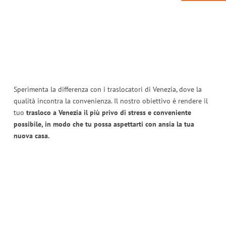
Sperimenta la differenza con i traslocatori di Venezia, dove la
qualità incontra la convenienza. Il nostro obiettivo è rendere il
tuo
trasloco a Venezia il più privo di stress e conveniente
possibile, in modo che tu possa aspettarti con ansia la tua
nuova casa.