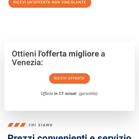
RICEVI UN'OFFERTA NON VINCOLANTE
100% non vincolante – Risposta garantita entro 15 minuti.
Ottieni
l'offerta migliore
a
Venezia:
RICEVI OFFERTA
Offerta
in 15 minuti
(garantita).
CHI SIAMO
Prezzi convenienti e servizio