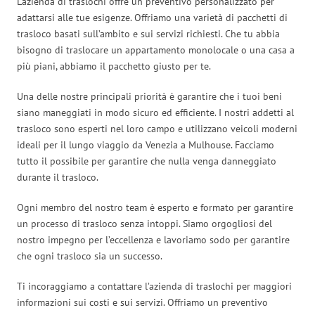
L’azienda di traslochi offre un preventivo personalizzato per
adattarsi alle tue esigenze. Offriamo una varietà di pacchetti di
trasloco basati sull’ambito e sui servizi richiesti. Che tu abbia
bisogno di traslocare un appartamento monolocale o una casa a
più piani, abbiamo il pacchetto giusto per te.
Una delle nostre principali priorità è garantire che i tuoi beni
siano maneggiati in modo sicuro ed efficiente. I nostri addetti al
trasloco sono esperti nel loro campo e utilizzano veicoli moderni
ideali per il lungo viaggio da Venezia a Mulhouse. Facciamo
tutto il possibile per garantire che nulla venga danneggiato
durante il trasloco.
Ogni membro del nostro team è esperto e formato per garantire
un processo di trasloco senza intoppi. Siamo orgogliosi del
nostro impegno per l’eccellenza e lavoriamo sodo per garantire
che ogni trasloco sia un successo.
Ti incoraggiamo a contattare l’azienda di traslochi per maggiori
informazioni sui costi e sui servizi. Offriamo un preventivo