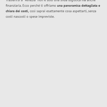
Trasferirsi a
Venezia
non è solo una sfida logistica ma anche
finanziaria. Ecco perché ti offriamo
una panoramica dettagliata e
chiara dei costi,
così saprai esattamente cosa aspettarti, senza
costi nascosti o spese impreviste.