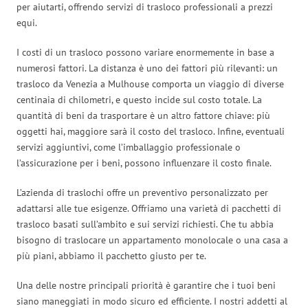
per aiutarti, offrendo servizi di trasloco professionali a prezzi
equi.
I costi di un trasloco possono variare enormemente in base a
numerosi fattori. La distanza è uno dei fattori più rilevanti: un
trasloco da Venezia a Mulhouse comporta un viaggio di diverse
centinaia di chilometri, e questo incide sul costo totale. La
quantità di beni da trasportare è un altro fattore chiave: più
oggetti hai, maggiore sarà il costo del trasloco. Infine, eventuali
servizi aggiuntivi, come l’imballaggio professionale o
l’assicurazione per i beni, possono influenzare il costo finale.
L’azienda di traslochi offre un preventivo personalizzato per
adattarsi alle tue esigenze. Offriamo una varietà di pacchetti di
trasloco basati sull’ambito e sui servizi richiesti. Che tu abbia
bisogno di traslocare un appartamento monolocale o una casa a
più piani, abbiamo il pacchetto giusto per te.
Una delle nostre principali priorità è garantire che i tuoi beni
siano maneggiati in modo sicuro ed efficiente. I nostri addetti al