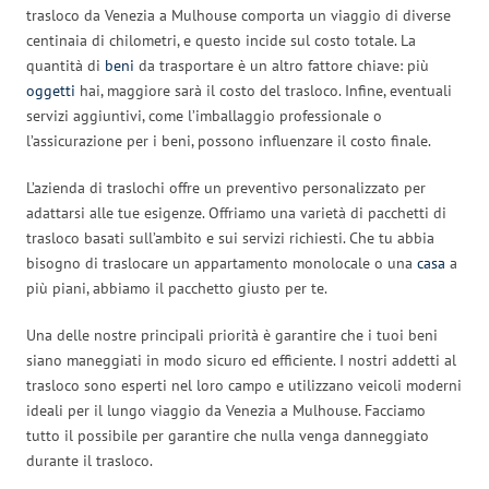
trasloco da Venezia a Mulhouse comporta un viaggio di diverse
centinaia di chilometri, e questo incide sul costo totale. La
quantità di
beni
da trasportare è un altro fattore chiave: più
oggetti
hai, maggiore sarà il costo del trasloco. Infine, eventuali
servizi aggiuntivi, come l’imballaggio professionale o
l’assicurazione per i beni, possono influenzare il costo finale.
L’azienda di traslochi offre un preventivo personalizzato per
adattarsi alle tue esigenze. Offriamo una varietà di pacchetti di
trasloco basati sull’ambito e sui servizi richiesti. Che tu abbia
bisogno di traslocare un appartamento monolocale o una
casa
a
più piani, abbiamo il pacchetto giusto per te.
Una delle nostre principali priorità è garantire che i tuoi beni
siano maneggiati in modo sicuro ed efficiente. I nostri addetti al
trasloco sono esperti nel loro campo e utilizzano veicoli moderni
ideali per il lungo viaggio da Venezia a Mulhouse. Facciamo
tutto il possibile per garantire che nulla venga danneggiato
durante il trasloco.