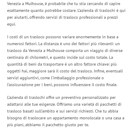
Venezia a Mulhouse, è probabile che tu stia cercando di capire
esattamente quanto potrebbe costare. L’azienda di traslochi è qui
per aiutarti, offrendo servizi di trasloco professionali a prezzi
equi.
I costi di un trasloco possono variare enormemente in base a
numerosi fattori. La distanza è uno dei fattori più rilevanti: un
trasloco da Venezia a Mulhouse comporta un viaggio di diverse
centinaia di chilometri, e questo incide sul costo totale. La
quantità di beni da trasportare è un altro fattore chiave: più
oggetti hai, maggiore sarà il costo del trasloco. Infine, eventuali
servizi aggiuntivi, come l’imballaggio professionale o
l’assicurazione per i beni, possono influenzare il costo finale.
L’azienda di traslochi offre un preventivo personalizzato per
adattarsi alle tue esigenze. Offriamo una varietà di pacchetti di
trasloco basati sull’ambito e sui servizi richiesti. Che tu abbia
bisogno di traslocare un appartamento monolocale o una casa a
più piani, abbiamo il pacchetto giusto per te.