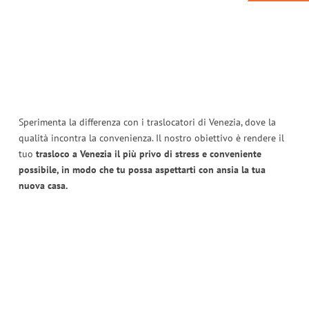
Sperimenta la differenza con i traslocatori di Venezia, dove la
qualità incontra la convenienza. Il nostro obiettivo è rendere il
tuo
trasloco a Venezia il più privo di stress e conveniente
possibile, in modo che tu possa aspettarti con ansia la tua
nuova casa.