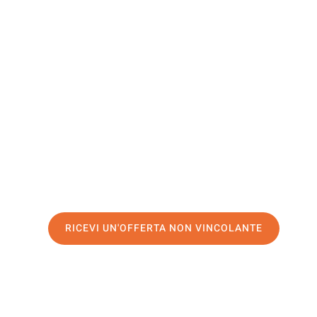
Clermont-
Ferrand
Il tuo trasloco Venezia Clermont-Ferrand può essere così
nostro
servizio di prima classe
e assicurati i
migliori pre
Richiedo ora la tua offerta personalizzata e fai il prim
trasloco senza stress a Clermont-Ferrand
RICEVI UN'OFFERTA NON VINCOLANTE
100% non vincolante – Risposta garantita entro 15 minuti.