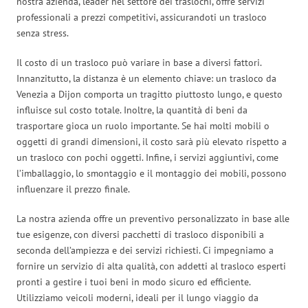
nostra azienda, leader nel settore dei traslochi, offre servizi
professionali a prezzi competitivi, assicurandoti un trasloco
senza stress.
Il costo di un trasloco può variare in base a diversi fattori.
Innanzitutto, la distanza è un elemento chiave: un trasloco da
Venezia a Dijon comporta un tragitto piuttosto lungo, e questo
influisce sul costo totale. Inoltre, la quantità di beni da
trasportare gioca un ruolo importante. Se hai molti mobili o
oggetti di grandi dimensioni, il costo sarà più elevato rispetto a
un trasloco con pochi oggetti. Infine, i servizi aggiuntivi, come
l’imballaggio, lo smontaggio e il montaggio dei mobili, possono
influenzare il prezzo finale.
La nostra azienda offre un preventivo personalizzato in base alle
tue esigenze, con diversi pacchetti di trasloco disponibili a
seconda dell’ampiezza e dei servizi richiesti. Ci impegniamo a
fornire un servizio di alta qualità, con addetti al trasloco esperti
pronti a gestire i tuoi beni in modo sicuro ed efficiente.
Utilizziamo veicoli moderni, ideali per il lungo viaggio da