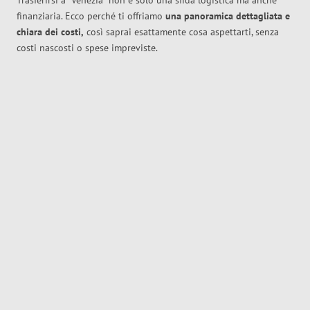
Trasferirsi a
Venezia
non è solo una sfida logistica ma anche
finanziaria. Ecco perché ti offriamo
una panoramica dettagliata e
chiara dei costi,
così saprai esattamente cosa aspettarti, senza
costi nascosti o spese impreviste.