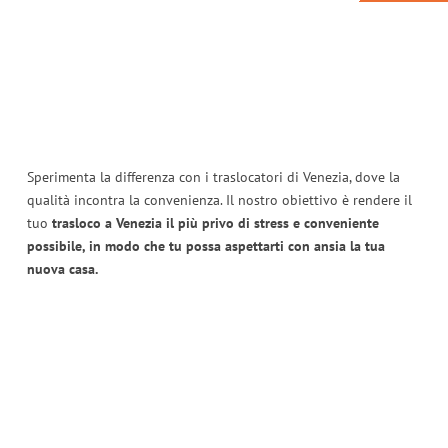
Sperimenta la differenza con i traslocatori di Venezia, dove la
qualità incontra la convenienza. Il nostro obiettivo è rendere il
tuo
trasloco a Venezia il più privo di stress e conveniente
possibile, in modo che tu possa aspettarti con ansia la tua
nuova casa.