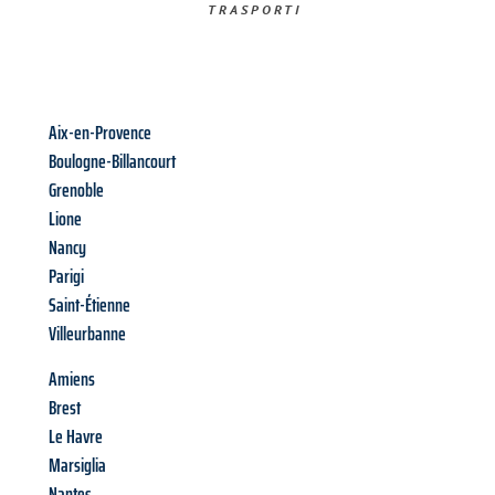
TRASPORTI​
Aix-en-Provence
Boulogne-Billancourt
Grenoble
Lione
Nancy
Parigi
Saint-Étienne
Villeurbanne
Amiens
Brest
Le Havre
Marsiglia
Nantes