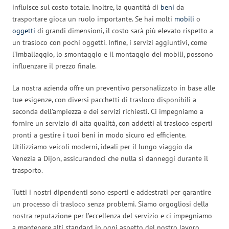
influisce sul costo totale. Inoltre, la quantità di
beni
da
trasportare gioca un ruolo importante. Se hai molti
mobili
o
oggetti
di grandi dimensioni, il costo sarà più elevato rispetto a
un trasloco con pochi oggetti. Infine, i servizi aggiuntivi, come
l’imballaggio, lo smontaggio e il montaggio dei mobili, possono
influenzare il prezzo finale.
La nostra azienda offre un preventivo personalizzato in base alle
tue esigenze, con diversi pacchetti di trasloco disponibili a
seconda dell’ampiezza e dei servizi richiesti. Ci impegniamo a
fornire un servizio di alta qualità, con addetti al trasloco esperti
pronti a gestire i tuoi beni in modo sicuro ed efficiente.
Utilizziamo veicoli moderni, ideali per il lungo viaggio da
Venezia a Dijon, assicurandoci che nulla si danneggi durante il
trasporto.
Tutti i nostri dipendenti sono esperti e addestrati per garantire
un processo di trasloco senza problemi. Siamo orgogliosi della
nostra reputazione per l’eccellenza del servizio e ci impegniamo
a mantenere alti standard in ogni aspetto del nostro lavoro.