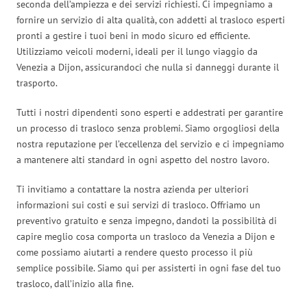
seconda dell’ampiezza e dei servizi richiesti. Ci impegniamo a
fornire un servizio di alta qualità, con addetti al trasloco esperti
pronti a gestire i tuoi beni in modo sicuro ed efficiente.
Utilizziamo veicoli moderni, ideali per il lungo viaggio da
Venezia a Dijon, assicurandoci che nulla si danneggi durante il
trasporto.
Tutti i nostri dipendenti sono esperti e addestrati per garantire
un processo di trasloco senza problemi. Siamo orgogliosi della
nostra reputazione per l’eccellenza del servizio e ci impegniamo
a mantenere alti standard in ogni aspetto del nostro lavoro.
Ti invitiamo a contattare la nostra azienda per ulteriori
informazioni sui costi e sui servizi di trasloco. Offriamo un
preventivo gratuito e senza impegno, dandoti la possibilità di
capire meglio cosa comporta un trasloco da Venezia a Dijon e
come possiamo aiutarti a rendere questo processo il più
semplice possibile. Siamo qui per assisterti in ogni fase del tuo
trasloco, dall’inizio alla fine.