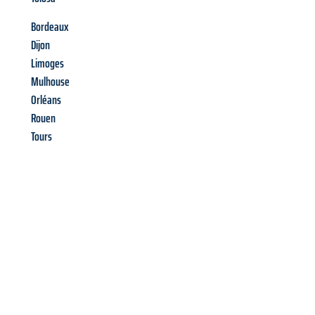
Bordeaux
Dijon
Limoges
Mulhouse
Orléans
Rouen
Tours
Richiedi ora la tua
offerta
al
miglior
prezzo !