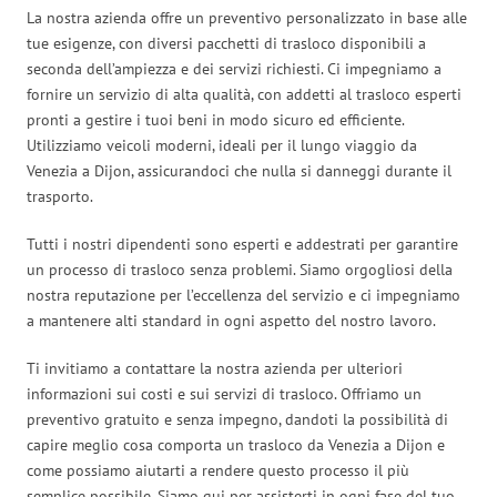
La nostra azienda offre un preventivo personalizzato in base alle
tue esigenze, con diversi pacchetti di trasloco disponibili a
seconda dell’ampiezza e dei servizi richiesti. Ci impegniamo a
fornire un servizio di alta qualità, con addetti al trasloco esperti
pronti a gestire i tuoi beni in modo sicuro ed efficiente.
Utilizziamo veicoli moderni, ideali per il lungo viaggio da
Venezia a Dijon, assicurandoci che nulla si danneggi durante il
trasporto.
Tutti i nostri dipendenti sono esperti e addestrati per garantire
un processo di trasloco senza problemi. Siamo orgogliosi della
nostra reputazione per l’eccellenza del servizio e ci impegniamo
a mantenere alti standard in ogni aspetto del nostro lavoro.
Ti invitiamo a contattare la nostra azienda per ulteriori
informazioni sui costi e sui servizi di trasloco. Offriamo un
preventivo gratuito e senza impegno, dandoti la possibilità di
capire meglio cosa comporta un trasloco da Venezia a Dijon e
come possiamo aiutarti a rendere questo processo il più
semplice possibile. Siamo qui per assisterti in ogni fase del tuo