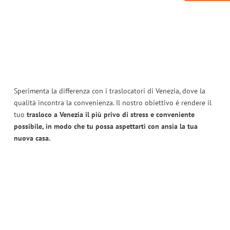
Sperimenta la differenza con i traslocatori di Venezia, dove la
qualità incontra la convenienza. Il nostro obiettivo è rendere il
tuo
trasloco a Venezia il più privo di stress e conveniente
possibile, in modo che tu possa aspettarti con ansia la tua
nuova casa.