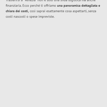
Trasferirsi a
Venezia
non è solo una sfida logistica ma anche
finanziaria. Ecco perché ti offriamo
una panoramica dettagliata e
chiara dei costi,
così saprai esattamente cosa aspettarti, senza
costi nascosti o spese impreviste.