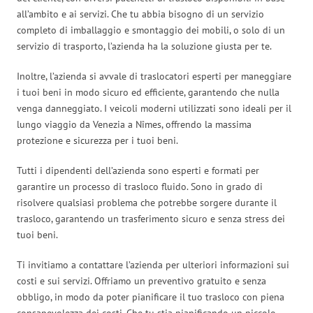
all’ambito e ai servizi. Che tu abbia bisogno di un servizio
completo di imballaggio e smontaggio dei mobili, o solo di un
servizio di trasporto, l’azienda ha la soluzione giusta per te.
Inoltre, l’azienda si avvale di traslocatori esperti per maneggiare
i tuoi beni in modo sicuro ed efficiente, garantendo che nulla
venga danneggiato. I veicoli moderni utilizzati sono ideali per il
lungo viaggio da Venezia a Nîmes, offrendo la massima
protezione e sicurezza per i tuoi beni.
Tutti i dipendenti dell’azienda sono esperti e formati per
garantire un processo di trasloco fluido. Sono in grado di
risolvere qualsiasi problema che potrebbe sorgere durante il
trasloco, garantendo un trasferimento sicuro e senza stress dei
tuoi beni.
Ti invitiamo a contattare l’azienda per ulteriori informazioni sui
costi e sui servizi. Offriamo un preventivo gratuito e senza
obbligo, in modo da poter pianificare il tuo trasloco con piena
consapevolezza dei costi. Che tu stia pianificando un piccolo