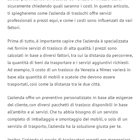
sicuramente chiedendo quali saranno i costi. In questo articolo,
ti spiegheremo come l’azienda di traslochi offre servizi
professionali a prezzi equi, e come i costi sono influenzati da vari
fattori.
Prima di tutto, è importante capire che l’azienda è specializzata
nel fornire servizi di trasloco di alta qualità. I prezzi sono
calcolati in base a diversi fattori, tra cui la distanza da percorrere,
la quantità di beni da trasportare e i servizi aggiuntivi richiesti.
Ad esempio, il costo di un trasloco da Venezia a Nîmes varierà in
base alla quantità di mobili e scatole che devono essere
trasportati, così come la distanza tra le due città.
L’azienda offre un preventivo personalizzato in base alle esigenze
del cliente, con diversi pacchetti di trasloco disponibili in base
all’ambito e ai servizi. Che tu abbia bisogno di un servizio
completo di imballaggio e smontaggio dei mobili, o solo di un
servizio di trasporto, l’azienda ha la soluzione giusta per te.
Inoltre, l’azienda si avvale di traslocatori esperti per maneggiare