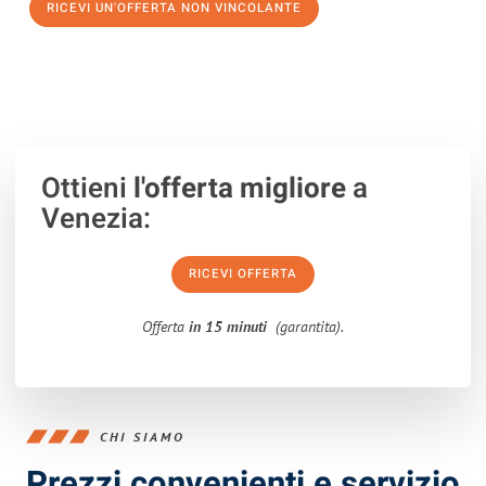
RICEVI UN'OFFERTA NON VINCOLANTE
100% non vincolante – Risposta garantita entro 15 minuti.
Ottieni
l'offerta migliore
a
Venezia:
RICEVI OFFERTA
Offerta
in 15 minuti
(garantita).
CHI SIAMO
Prezzi convenienti e servizio