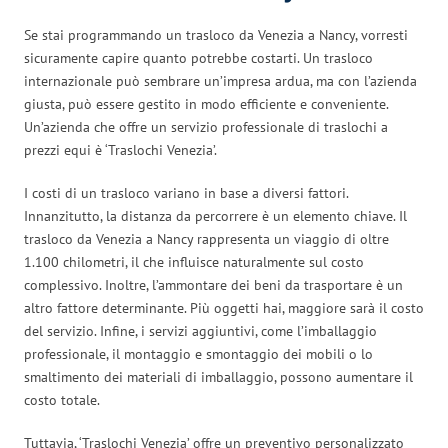
Se stai programmando un trasloco da Venezia a Nancy, vorresti
sicuramente capire quanto potrebbe costarti. Un trasloco
internazionale può sembrare un’impresa ardua, ma con l’azienda
giusta, può essere gestito in modo efficiente e conveniente.
Un’azienda che offre un servizio professionale di traslochi a
prezzi equi è ‘Traslochi Venezia’.
I costi di un trasloco variano in base a diversi fattori.
Innanzitutto, la distanza da percorrere è un elemento chiave. Il
trasloco da Venezia a Nancy rappresenta un viaggio di oltre
1.100 chilometri, il che influisce naturalmente sul costo
complessivo. Inoltre, l’ammontare dei beni da trasportare è un
altro fattore determinante. Più oggetti hai, maggiore sarà il costo
del servizio. Infine, i servizi aggiuntivi, come l’imballaggio
professionale, il montaggio e smontaggio dei mobili o lo
smaltimento dei materiali di imballaggio, possono aumentare il
costo totale.
Tuttavia, ‘Traslochi Venezia’ offre un preventivo personalizzato