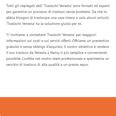
Tutti gli impiegati dell’ ‘Traslochi Venezia’ sono formati ed esperti
per garantire un processo di trasloco senza problemi. Sia che tu
abbia bisogno di traslocare una casa intera o solo alcuni articoli,
‘Traslochi Venezia’ ha la soluzione giusta per te.
Ti invitiamo a contattare ‘Traslochi Venezia’ per maggiori
informazioni sui costi e sui servizi offerti. Offriamo un preventivo
gratuito e senza obbligo d’acquisto. Il nostro obiettivo è rendere
il tuo trasloco da Venezia a Nancy il più semplice e conveniente
possibile. Confida nel nostro team professionale e sperimenta un
servizio di trasloco di alta qualità a un prezzo equo.
Traslochi Venezia in numeri: