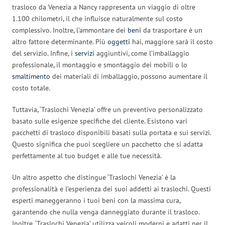
trasloco da Venezia a Nancy rappresenta un viaggio di oltre
1.100 chilometri, il che influisce naturalmente sul costo
complessivo. Inoltre, l’ammontare dei
beni
da trasportare è un
altro fattore determinante. Più
oggetti
hai, maggiore sarà il costo
del servizio. Infine, i
servizi
aggiuntivi, come l’imballaggio
professionale, il montaggio e smontaggio dei mobili o lo
smaltimento
dei materiali di imballaggio, possono aumentare il
costo totale.
Tuttavia, ‘Traslochi Venezia’ offre un preventivo personalizzato
basato sulle esigenze specifiche del cliente. Esistono vari
pacchetti di trasloco disponibili basati sulla portata e sui servizi.
Questo significa che puoi scegliere un pacchetto che si adatta
perfettamente al tuo budget e alle tue necessità.
Un altro aspetto che distingue ‘Traslochi Venezia’ è la
professionalità e l’esperienza dei suoi addetti ai traslochi. Questi
esperti maneggeranno i tuoi beni con la massima cura,
garantendo che nulla venga danneggiato durante il trasloco.
Inoltre, ‘Traslochi Venezia’ utilizza veicoli moderni e adatti per il