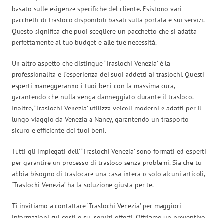
basato sulle esigenze specifiche del cliente. Esistono vari
pacchetti di trasloco disponibili basati sulla portata e sui servizi.
Questo significa che puoi scegliere un pacchetto che si adatta
perfettamente al tuo budget e alle tue necessità.
Un altro aspetto che distingue ‘Traslochi Venezia’ è la
professionalità e l’esperienza dei suoi addetti ai traslochi. Questi
esperti maneggeranno i tuoi beni con la massima cura,
garantendo che nulla venga danneggiato durante il trasloco.
Inoltre, ‘Traslochi Venezia’ utilizza veicoli moderni e adatti per il
lungo viaggio da Venezia a Nancy, garantendo un trasporto
sicuro e efficiente dei tuoi beni.
Tutti gli impiegati dell’ ‘Traslochi Venezia’ sono formati ed esperti
per garantire un processo di trasloco senza problemi. Sia che tu
abbia bisogno di traslocare una casa intera o solo alcuni articoli,
‘Traslochi Venezia’ ha la soluzione giusta per te.
Ti invitiamo a contattare ‘Traslochi Venezia’ per maggiori
informazioni sui costi e sui servizi offerti. Offriamo un preventivo