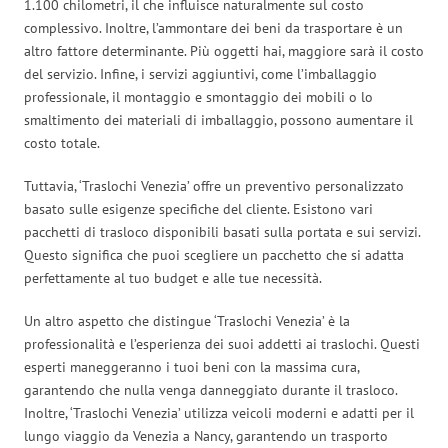
1.100 chilometri, il che influisce naturalmente sul costo
complessivo. Inoltre, l’ammontare dei beni da trasportare è un
altro fattore determinante. Più oggetti hai, maggiore sarà il costo
del servizio. Infine, i servizi aggiuntivi, come l’imballaggio
professionale, il montaggio e smontaggio dei mobili o lo
smaltimento dei materiali di imballaggio, possono aumentare il
costo totale.
Tuttavia, ‘Traslochi Venezia’ offre un preventivo personalizzato
basato sulle esigenze specifiche del cliente. Esistono vari
pacchetti di trasloco disponibili basati sulla portata e sui servizi.
Questo significa che puoi scegliere un pacchetto che si adatta
perfettamente al tuo budget e alle tue necessità.
Un altro aspetto che distingue ‘Traslochi Venezia’ è la
professionalità e l’esperienza dei suoi addetti ai traslochi. Questi
esperti maneggeranno i tuoi beni con la massima cura,
garantendo che nulla venga danneggiato durante il trasloco.
Inoltre, ‘Traslochi Venezia’ utilizza veicoli moderni e adatti per il
lungo viaggio da Venezia a Nancy, garantendo un trasporto