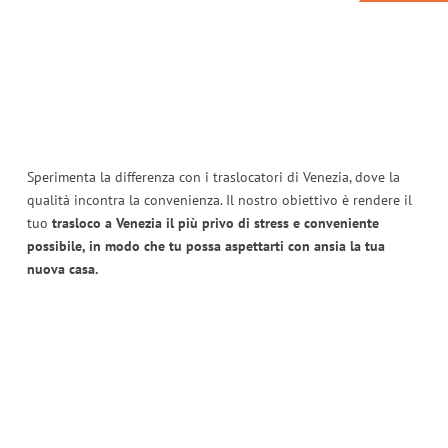
Sperimenta la differenza con i traslocatori di Venezia, dove la
qualità incontra la convenienza. Il nostro obiettivo è rendere il
tuo
trasloco a Venezia il più privo di stress e conveniente
possibile, in modo che tu possa aspettarti con ansia la tua
nuova casa.