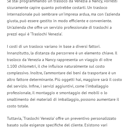
Se stai programmando un trasloco da Venezia a Nancy, vorresti
sicuramente capire quanto potrebbe costarti. Un trasloco
internazionale può sembrare un’impresa ardua, ma con l’azienda
giusta, può essere gestito in modo efficiente e conveniente.
Un’azienda che offre un servizio professionale di traslochi a
prezzi equi è ‘Traslochi Venezia’.
I costi di un trasloco variano in base a diversi fattori.
Innanzitutto, la distanza da percorrere è un elemento chiave. Il
trasloco da Venezia a Nancy rappresenta un viaggio di oltre
1.100 chilometri, il che influisce naturalmente sul costo
complessivo. Inoltre, l’ammontare dei beni da trasportare è un
altro fattore determinante. Più oggetti hai, maggiore sarà il costo
del servizio. Infine, i servizi aggiuntivi, come l’imballaggio
professionale, il montaggio e smontaggio dei mobili o lo
smaltimento dei materiali di imballaggio, possono aumentare il
costo totale.
Tuttavia, ‘Traslochi Venezia’ offre un preventivo personalizzato
basato sulle esigenze specifiche del cliente. Esistono vari