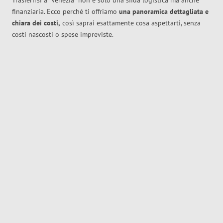
Trasferirsi a
Venezia
non è solo una sfida logistica ma anche
finanziaria. Ecco perché ti offriamo
una panoramica dettagliata e
chiara dei costi,
così saprai esattamente cosa aspettarti, senza
costi nascosti o spese impreviste.