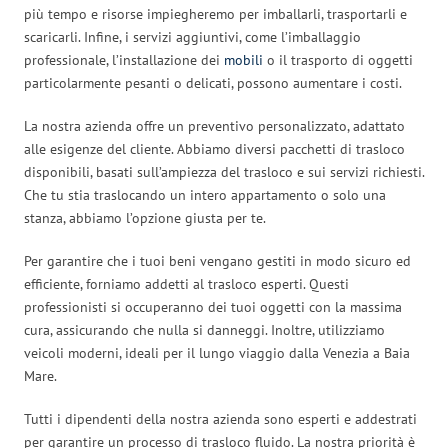
più tempo e risorse impiegheremo per imballarli, trasportarli e
scaricarli. Infine, i servizi aggiuntivi, come l’imballaggio
professionale, l’installazione dei
mobili
o il trasporto di oggetti
particolarmente pesanti o delicati, possono aumentare i costi.
La nostra azienda offre un preventivo personalizzato, adattato
alle esigenze del cliente. Abbiamo diversi pacchetti di trasloco
disponibili, basati sull’ampiezza del trasloco e sui servizi richiesti.
Che tu stia traslocando un intero appartamento o solo una
stanza, abbiamo l’opzione giusta per te.
Per garantire che i tuoi beni vengano gestiti in modo sicuro ed
efficiente, forniamo addetti al trasloco esperti. Questi
professionisti si occuperanno dei tuoi oggetti con la massima
cura, assicurando che nulla si danneggi. Inoltre, utilizziamo
veicoli moderni, ideali per il lungo viaggio dalla Venezia a Baia
Mare.
Tutti i dipendenti della nostra azienda sono esperti e addestrati
per garantire un processo di trasloco fluido. La nostra priorità è