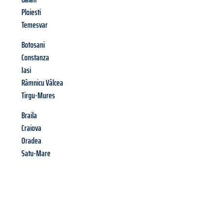
Ploiesti
Temesvar
Botosani
Constanza
Iasi
Râmnicu Vâlcea
Tirgu-Mures
Braila
Craiova
Oradea
Satu-Mare