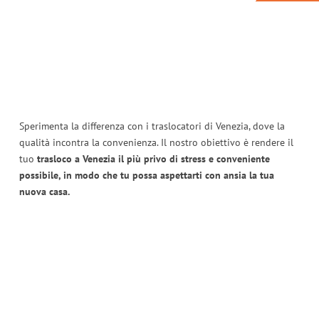
Sperimenta la differenza con i traslocatori di Venezia, dove la
qualità incontra la convenienza. Il nostro obiettivo è rendere il
tuo
trasloco a Venezia il più privo di stress e conveniente
possibile, in modo che tu possa aspettarti con ansia la tua
nuova casa.