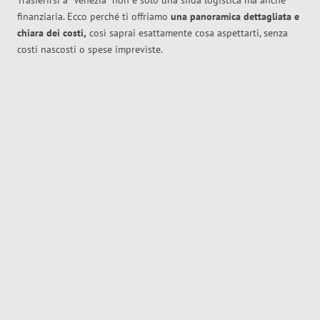
Trasferirsi a
Venezia
non è solo una sfida logistica ma anche
finanziaria. Ecco perché ti offriamo
una panoramica dettagliata e
chiara dei costi,
così saprai esattamente cosa aspettarti, senza
costi nascosti o spese impreviste.