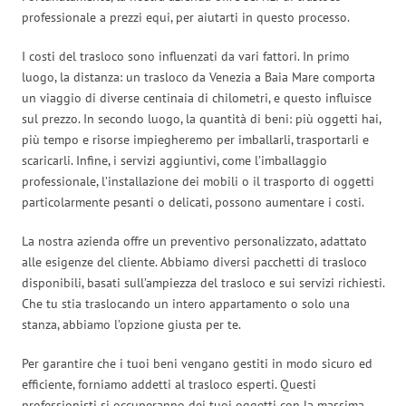
professionale a prezzi equi, per aiutarti in questo processo.
I costi del trasloco sono influenzati da vari fattori. In primo
luogo, la distanza: un trasloco da Venezia a Baia Mare comporta
un viaggio di diverse centinaia di chilometri, e questo influisce
sul prezzo. In secondo luogo, la quantità di beni: più oggetti hai,
più tempo e risorse impiegheremo per imballarli, trasportarli e
scaricarli. Infine, i servizi aggiuntivi, come l’imballaggio
professionale, l’installazione dei mobili o il trasporto di oggetti
particolarmente pesanti o delicati, possono aumentare i costi.
La nostra azienda offre un preventivo personalizzato, adattato
alle esigenze del cliente. Abbiamo diversi pacchetti di trasloco
disponibili, basati sull’ampiezza del trasloco e sui servizi richiesti.
Che tu stia traslocando un intero appartamento o solo una
stanza, abbiamo l’opzione giusta per te.
Per garantire che i tuoi beni vengano gestiti in modo sicuro ed
efficiente, forniamo addetti al trasloco esperti. Questi
professionisti si occuperanno dei tuoi oggetti con la massima