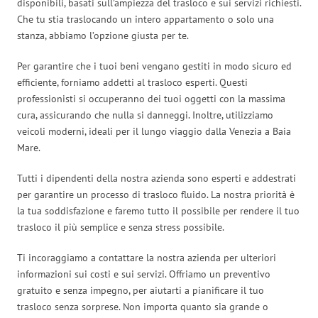
disponibili, basati sull’ampiezza del trasloco e sui servizi richiesti.
Che tu stia traslocando un intero appartamento o solo una
stanza, abbiamo l’opzione giusta per te.
Per garantire che i tuoi beni vengano gestiti in modo sicuro ed
efficiente, forniamo addetti al trasloco esperti. Questi
professionisti si occuperanno dei tuoi oggetti con la massima
cura, assicurando che nulla si danneggi. Inoltre, utilizziamo
veicoli moderni, ideali per il lungo viaggio dalla Venezia a Baia
Mare.
Tutti i dipendenti della nostra azienda sono esperti e addestrati
per garantire un processo di trasloco fluido. La nostra priorità è
la tua soddisfazione e faremo tutto il possibile per rendere il tuo
trasloco il più semplice e senza stress possibile.
Ti incoraggiamo a contattare la nostra azienda per ulteriori
informazioni sui costi e sui servizi. Offriamo un preventivo
gratuito e senza impegno, per aiutarti a pianificare il tuo
trasloco senza sorprese. Non importa quanto sia grande o