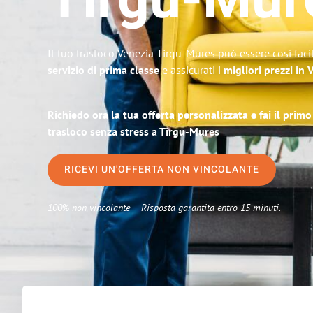
Tirgu-Mur
Il tuo trasloco Venezia Tirgu-Mures può essere così faci
servizio di prima classe
e assicurati i
migliori prezzi in 
Richiedo ora la tua offerta personalizzata e fai il prim
trasloco senza stress a Tirgu-Mures
RICEVI UN'OFFERTA NON VINCOLANTE
100% non vincolante – Risposta garantita entro 15 minuti.