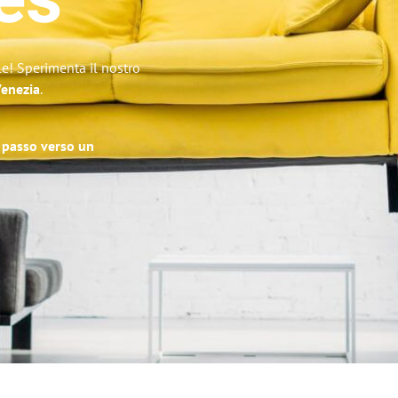
es
le! Sperimenta il nostro
Venezia
.
o passo verso un