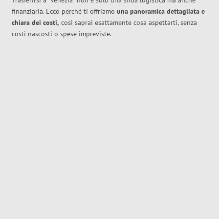
Trasferirsi a
Venezia
non è solo una sfida logistica ma anche
finanziaria. Ecco perché ti offriamo
una panoramica dettagliata e
chiara dei costi,
così saprai esattamente cosa aspettarti, senza
costi nascosti o spese impreviste.