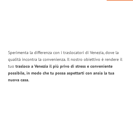
Sperimenta la differenza con i traslocatori di Venezia, dove la
qualità incontra la convenienza. Il nostro obiettivo è rendere il
tuo
trasloco a Venezia il più privo di stress e conveniente
possibile, in modo che tu possa aspettarti con ansia la tua
nuova casa.