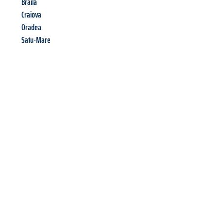
Braila
Craiova
Oradea
Satu-Mare
Richiedi ora la tua
offerta
al
miglior
prezzo !
Inviateci adesso la vostra richiesta non vincolante e
assicuratevi la vostra
offerta di trasloco per le vostre esigenze
a Venezia
al miglior prezzo! Approfitta dell’occasione per
un
trasloco senza stress
e con il massimo comfort: