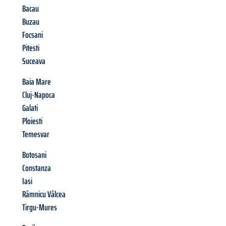
Bacau
Buzau
Focsani
Pitesti
Suceava
Baia Mare
Cluj-Napoca
Galati
Ploiesti
Temesvar
Botosani
Constanza
Iasi
Râmnicu Vâlcea
Tirgu-Mures