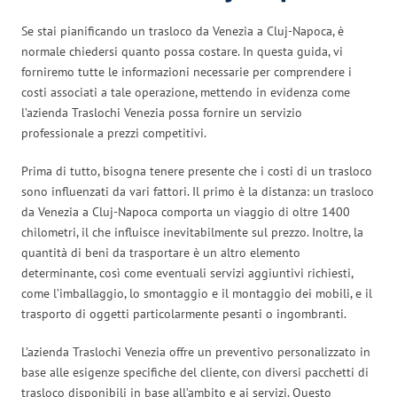
Se stai pianificando un trasloco da Venezia a Cluj-Napoca, è
normale chiedersi quanto possa costare. In questa guida, vi
forniremo tutte le informazioni necessarie per comprendere i
costi associati a tale operazione, mettendo in evidenza come
l’azienda Traslochi Venezia possa fornire un servizio
professionale a prezzi competitivi.
Prima di tutto, bisogna tenere presente che i costi di un trasloco
sono influenzati da vari fattori. Il primo è la distanza: un trasloco
da Venezia a Cluj-Napoca comporta un viaggio di oltre 1400
chilometri, il che influisce inevitabilmente sul prezzo. Inoltre, la
quantità di beni da trasportare è un altro elemento
determinante, così come eventuali servizi aggiuntivi richiesti,
come l’imballaggio, lo smontaggio e il montaggio dei mobili, e il
trasporto di oggetti particolarmente pesanti o ingombranti.
L’azienda Traslochi Venezia offre un preventivo personalizzato in
base alle esigenze specifiche del cliente, con diversi pacchetti di
trasloco disponibili in base all’ambito e ai servizi. Questo