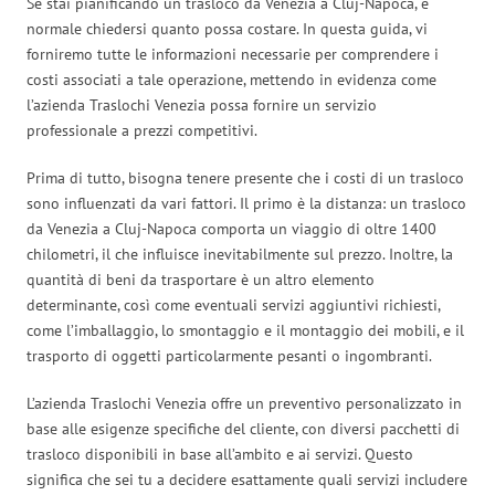
Se stai pianificando un trasloco da Venezia a Cluj-Napoca, è
normale chiedersi quanto possa costare. In questa guida, vi
forniremo tutte le informazioni necessarie per comprendere i
costi associati a tale operazione, mettendo in evidenza come
l’azienda Traslochi Venezia possa fornire un servizio
professionale a prezzi competitivi.
Prima di tutto, bisogna tenere presente che i costi di un trasloco
sono influenzati da vari fattori. Il primo è la distanza: un trasloco
da Venezia a Cluj-Napoca comporta un viaggio di oltre 1400
chilometri, il che influisce inevitabilmente sul prezzo. Inoltre, la
quantità di beni da trasportare è un altro elemento
determinante, così come eventuali servizi aggiuntivi richiesti,
come l’imballaggio, lo smontaggio e il montaggio dei mobili, e il
trasporto di oggetti particolarmente pesanti o ingombranti.
L’azienda Traslochi Venezia offre un preventivo personalizzato in
base alle esigenze specifiche del cliente, con diversi pacchetti di
trasloco disponibili in base all’ambito e ai servizi. Questo
significa che sei tu a decidere esattamente quali servizi includere