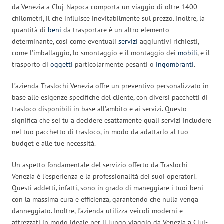
da Venezia a Cluj-Napoca comporta un viaggio di oltre 1400
chilometri, il che influisce inevitabilmente sul prezzo. Inoltre, la
quantità di
beni
da trasportare è un altro elemento
determinante, così come eventuali
servizi
aggiuntivi richiesti,
come l’imballaggio, lo smontaggio e il montaggio dei
mobili
, e il
trasporto di
oggetti
particolarmente pesanti o
ingombranti
.
L’azienda Traslochi Venezia offre un preventivo personalizzato in
base alle esigenze specifiche del cliente, con diversi pacchetti di
trasloco disponibili in base all’ambito e ai servizi. Questo
significa che sei tu a decidere esattamente quali servizi includere
nel tuo pacchetto di trasloco, in modo da adattarlo al tuo
budget e alle tue necessità.
Un aspetto fondamentale del servizio offerto da Traslochi
Venezia è l’esperienza e la professionalità dei suoi operatori.
Questi addetti, infatti, sono in grado di maneggiare i tuoi beni
con la massima cura e efficienza, garantendo che nulla venga
danneggiato. Inoltre, l’azienda utilizza veicoli moderni e
attrezzati in modo ideale per il lungo viaggio da Venezia a Cluj-