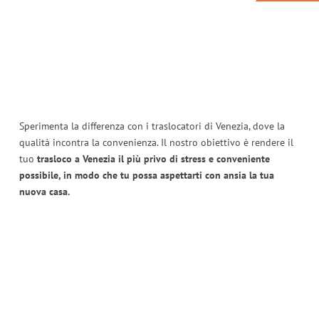
Sperimenta la differenza con i traslocatori di Venezia, dove la
qualità incontra la convenienza. Il nostro obiettivo è rendere il
tuo
trasloco a Venezia il più privo di stress e conveniente
possibile, in modo che tu possa aspettarti con ansia la tua
nuova casa.