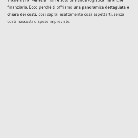
Trasferirsi a
Venezia
non è solo una sfida logistica ma anche
finanziaria. Ecco perché ti offriamo
una panoramica dettagliata e
chiara dei costi,
così saprai esattamente cosa aspettarti, senza
costi nascosti o spese impreviste.