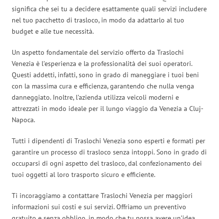
significa che sei tu a decidere esattamente quali servizi includere
nel tuo pacchetto di trasloco, in modo da adattarlo al tuo
budget e alle tue necessità.
Un aspetto fondamentale del servizio offerto da Traslochi
Venezia è l’esperienza e la professionalità dei suoi operatori.
Questi addetti, infatti, sono in grado di maneggiare i tuoi beni
con la massima cura e efficienza, garantendo che nulla venga
danneggiato. Inoltre, l’azienda utilizza veicoli moderni e
attrezzati in modo ideale per il lungo viaggio da Venezia a Cluj-
Napoca.
Tutti i dipendenti di Traslochi Venezia sono esperti e formati per
garantire un processo di trasloco senza intoppi. Sono in grado di
occuparsi di ogni aspetto del trasloco, dal confezionamento dei
tuoi oggetti al loro trasporto sicuro e efficiente.
Ti incoraggiamo a contattare Traslochi Venezia per maggiori
informazioni sui costi e sui servizi. Offriamo un preventivo
gratuito e senza obbligo, in modo che tu possa avere un’idea