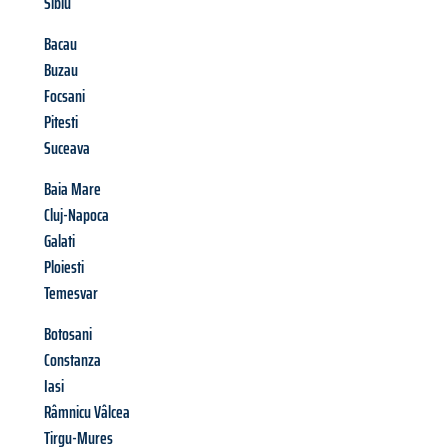
Sibiu
Bacau
Buzau
Focsani
Pitesti
Suceava
Baia Mare
Cluj-Napoca
Galati
Ploiesti
Temesvar
Botosani
Constanza
Iasi
Râmnicu Vâlcea
Tirgu-Mures