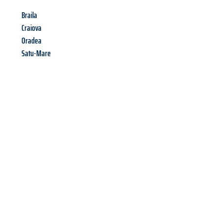
Braila
Craiova
Oradea
Satu-Mare
Richiedi ora la tua
offerta
al
miglior
prezzo !
Inviateci adesso la vostra richiesta non vincolante e
assicuratevi la vostra
offerta di trasloco per le vostre esigenze
a Venezia
al miglior prezzo! Approfitta dell’occasione per
un
trasloco senza stress
e con il massimo comfort: