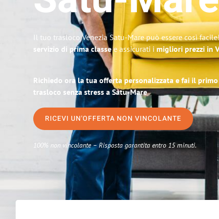
Satu-Mare
Il tuo trasloco Venezia Satu-Mare può essere così facile
servizio di prima classe
e assicurati i
migliori prezzi in 
Richiedo ora la tua offerta personalizzata e fai il prim
trasloco senza stress a Satu-Mare
RICEVI UN'OFFERTA NON VINCOLANTE
100% non vincolante – Risposta garantita entro 15 minuti.