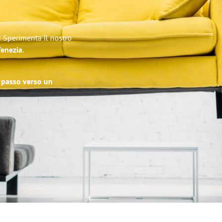
! Sperimenta il nostro
Venezia
.
o passo verso un