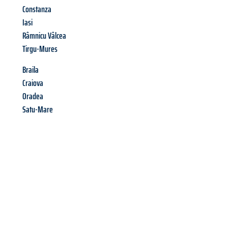
Constanza
Iasi
Râmnicu Vâlcea
Tirgu-Mures
Braila
Craiova
Oradea
Satu-Mare
Richiedi ora la tua
offerta
al
miglior
prezzo !