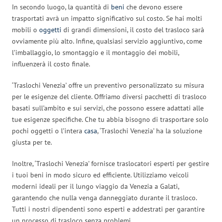
In secondo luogo, la quantità di
beni
che devono essere
trasportati avrà un impatto significativo sul costo. Se hai molti
mobili o
oggetti
di grandi dimensioni, il costo del trasloco sarà
ovviamente più alto. Infine, qualsiasi servizio aggiuntivo, come
l’imballaggio, lo smontaggio e il montaggio dei mobili,
influenzerà il costo finale.
‘Traslochi Venezia’ offre un preventivo personalizzato su misura
per le esigenze del cliente. Offriamo diversi pacchetti di trasloco
basati sull’ambito e sui servizi, che possono essere adattati alle
tue esigenze specifiche. Che tu abbia bisogno di trasportare solo
pochi oggetti o l’intera
casa
, ‘Traslochi Venezia’ ha la soluzione
giusta per te.
Inoltre, ‘Traslochi Venezia’ fornisce traslocatori esperti per gestire
i tuoi beni in modo sicuro ed efficiente. Utilizziamo veicoli
moderni ideali per il lungo viaggio da Venezia a Galati,
garantendo che nulla venga danneggiato durante il trasloco.
Tutti i nostri dipendenti sono esperti e addestrati per garantire
un processo di trasloco senza problemi.