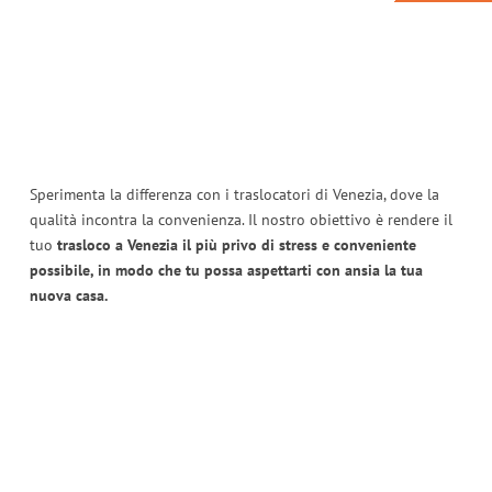
Sperimenta la differenza con i traslocatori di Venezia, dove la
qualità incontra la convenienza. Il nostro obiettivo è rendere il
tuo
trasloco a Venezia il più privo di stress e conveniente
possibile, in modo che tu possa aspettarti con ansia la tua
nuova casa.