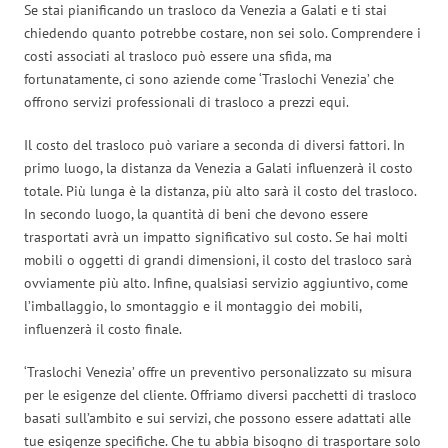
Se stai pianificando un trasloco da Venezia a Galati e ti stai
chiedendo quanto potrebbe costare, non sei solo. Comprendere i
costi associati al trasloco può essere una sfida, ma
fortunatamente, ci sono aziende come ‘Traslochi Venezia’ che
offrono servizi professionali di trasloco a prezzi equi.
Il costo del trasloco può variare a seconda di diversi fattori. In
primo luogo, la distanza da Venezia a Galati influenzerà il costo
totale. Più lunga è la distanza, più alto sarà il costo del trasloco.
In secondo luogo, la quantità di beni che devono essere
trasportati avrà un impatto significativo sul costo. Se hai molti
mobili o oggetti di grandi dimensioni, il costo del trasloco sarà
ovviamente più alto. Infine, qualsiasi servizio aggiuntivo, come
l’imballaggio, lo smontaggio e il montaggio dei mobili,
influenzerà il costo finale.
‘Traslochi Venezia’ offre un preventivo personalizzato su misura
per le esigenze del cliente. Offriamo diversi pacchetti di trasloco
basati sull’ambito e sui servizi, che possono essere adattati alle
tue esigenze specifiche. Che tu abbia bisogno di trasportare solo