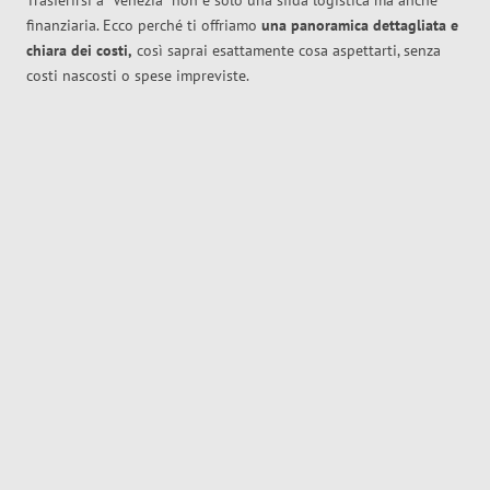
Trasferirsi a
Venezia
non è solo una sfida logistica ma anche
finanziaria. Ecco perché ti offriamo
una panoramica dettagliata e
chiara dei costi,
così saprai esattamente cosa aspettarti, senza
costi nascosti o spese impreviste.