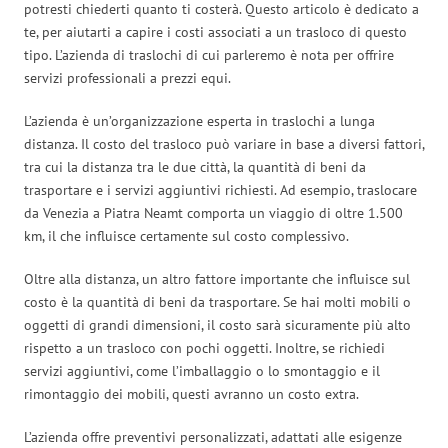
potresti chiederti quanto ti costerà. Questo articolo è dedicato a
te, per aiutarti a capire i costi associati a un trasloco di questo
tipo. L’azienda di traslochi di cui parleremo è nota per offrire
servizi professionali a prezzi equi.
L’azienda è un’organizzazione esperta in traslochi a lunga
distanza. Il costo del trasloco può variare in base a diversi fattori,
tra cui la distanza tra le due città, la quantità di beni da
trasportare e i servizi aggiuntivi richiesti. Ad esempio, traslocare
da Venezia a Piatra Neamt comporta un viaggio di oltre 1.500
km, il che influisce certamente sul costo complessivo.
Oltre alla distanza, un altro fattore importante che influisce sul
costo è la quantità di beni da trasportare. Se hai molti mobili o
oggetti di grandi dimensioni, il costo sarà sicuramente più alto
rispetto a un trasloco con pochi oggetti. Inoltre, se richiedi
servizi aggiuntivi, come l’imballaggio o lo smontaggio e il
rimontaggio dei mobili, questi avranno un costo extra.
L’azienda offre preventivi personalizzati, adattati alle esigenze