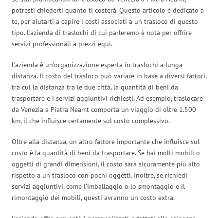
potresti chiederti quanto ti costerà. Questo articolo è dedicato a
te, per aiutarti a capire i costi associati a un trasloco di questo
tipo. L’azienda di traslochi di cui parleremo è nota per offrire
servizi professionali a prezzi equi.
L’azienda è un’organizzazione esperta in traslochi a lunga
distanza. Il costo del trasloco può variare in base a diversi fattori,
tra cui la distanza tra le due città, la quantità di beni da
trasportare e i servizi aggiuntivi richiesti. Ad esempio, traslocare
da Venezia a Piatra Neamt comporta un viaggio di oltre 1.500
km, il che influisce certamente sul costo complessivo.
Oltre alla distanza, un altro fattore importante che influisce sul
costo è la quantità di beni da trasportare. Se hai molti mobili o
oggetti di grandi dimensioni, il costo sarà sicuramente più alto
rispetto a un trasloco con pochi oggetti. Inoltre, se richiedi
servizi aggiuntivi, come l’imballaggio o lo smontaggio e il
rimontaggio dei mobili, questi avranno un costo extra.