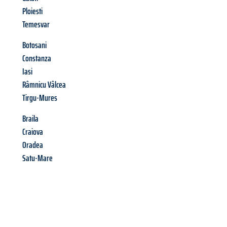
Ploiesti
Temesvar
Botosani
Constanza
Iasi
Râmnicu Vâlcea
Tirgu-Mures
Braila
Craiova
Oradea
Satu-Mare