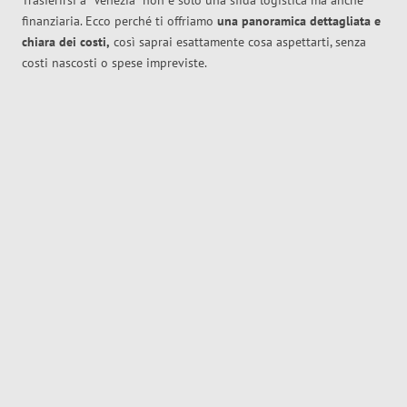
Trasferirsi a
Venezia
non è solo una sfida logistica ma anche
finanziaria. Ecco perché ti offriamo
una panoramica dettagliata e
chiara dei costi,
così saprai esattamente cosa aspettarti, senza
costi nascosti o spese impreviste.