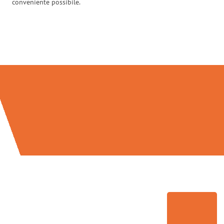
conveniente possibile.
Traslochi Venezia in numeri: