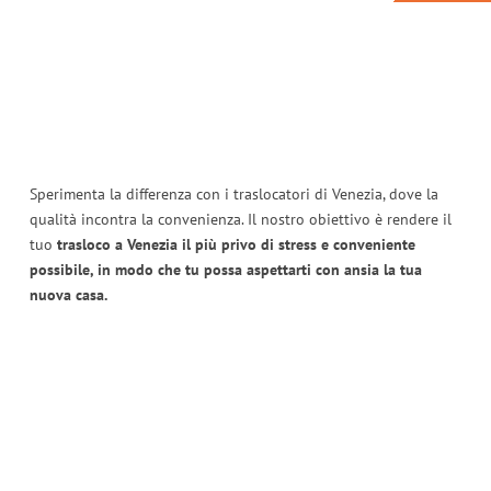
Sperimenta la differenza con i traslocatori di Venezia, dove la
qualità incontra la convenienza. Il nostro obiettivo è rendere il
tuo
trasloco a Venezia il più privo di stress e conveniente
possibile, in modo che tu possa aspettarti con ansia la tua
nuova casa.