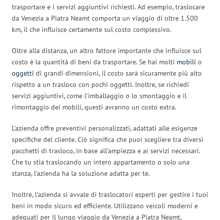
trasportare e i servizi aggiuntivi richiesti. Ad esempio, traslocare
da Venezia a Piatra Neamt comporta un viaggio di oltre 1.500
km, il che influisce certamente sul costo complessivo.
Oltre alla distanza, un altro fattore importante che influisce sul
costo è la quantità di beni da trasportare. Se hai molti
mobili
o
oggetti
di grandi dimensioni, il costo sarà sicuramente più alto
rispetto a un trasloco con pochi oggetti. Inoltre, se richiedi
servizi aggiuntivi, come l’imballaggio o lo smontaggio e il
rimontaggio dei mobili, questi avranno un costo extra.
L’azienda offre preventivi personalizzati, adattati alle esigenze
specifiche del cliente. Ciò significa che puoi scegliere tra diversi
pacchetti di trasloco, in base all’ampiezza e ai servizi necessari.
Che tu stia traslocando un intero appartamento o solo una
stanza, l’azienda ha la soluzione adatta per te.
Inoltre, l’azienda si avvale di traslocatori esperti per gestire i tuoi
beni in modo sicuro ed efficiente. Utilizzano veicoli moderni e
adeguati per il lungo viaggio da Venezia a Piatra Neamt,