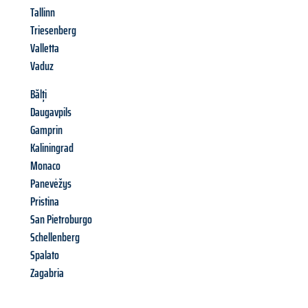
Tallinn
Triesenberg
Valletta
Vaduz
Bălți
Daugavpils
Gamprin
Kaliningrad
Monaco
Panevėžys
Pristina
San Pietroburgo
Schellenberg
Spalato
Zagabria