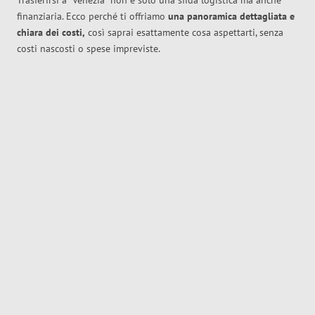
Trasferirsi a
Venezia
non è solo una sfida logistica ma anche
finanziaria. Ecco perché ti offriamo
una panoramica dettagliata e
chiara dei costi,
così saprai esattamente cosa aspettarti, senza
costi nascosti o spese impreviste.