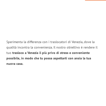
Sperimenta la differenza con i traslocatori di Venezia, dove la
qualità incontra la convenienza. Il nostro obiettivo è rendere il
tuo
trasloco a Venezia il più privo di stress e conveniente
possibile, in modo che tu possa aspettarti con ansia la tua
nuova casa.