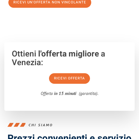
RICEVI UN'OFFERTA NON VINCOLANTE
100% non vincolante – Risposta garantita entro 15 minuti.
Ottieni
l'offerta migliore
a
Venezia:
RICEVI OFFERTA
Offerta
in 15 minuti
(garantita).
CHI SIAMO
Prezzi convenienti e servizio