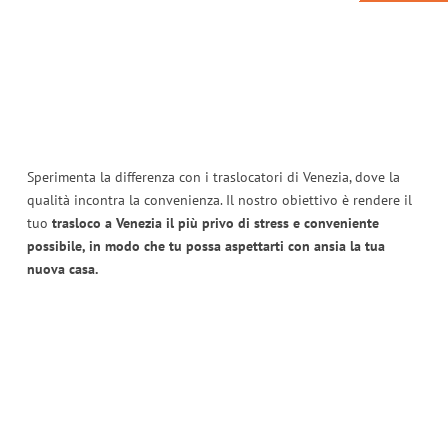
Sperimenta la differenza con i traslocatori di Venezia, dove la
qualità incontra la convenienza. Il nostro obiettivo è rendere il
tuo
trasloco a Venezia il più privo di stress e conveniente
possibile, in modo che tu possa aspettarti con ansia la tua
nuova casa.