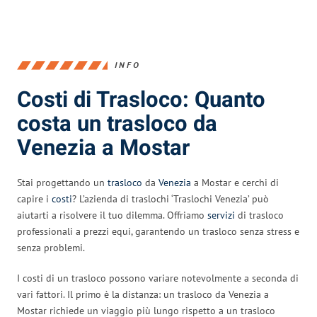
INFO
Costi di Trasloco: Quanto
costa un trasloco da
Venezia a Mostar
Stai progettando un
trasloco
da
Venezia
a Mostar e cerchi di
capire i
costi
? L’azienda di traslochi ‘Traslochi Venezia’ può
aiutarti a risolvere il tuo dilemma. Offriamo
servizi
di trasloco
professionali a prezzi equi, garantendo un trasloco senza stress e
senza problemi.
I costi di un trasloco possono variare notevolmente a seconda di
vari fattori. Il primo è la distanza: un trasloco da Venezia a
Mostar richiede un viaggio più lungo rispetto a un trasloco