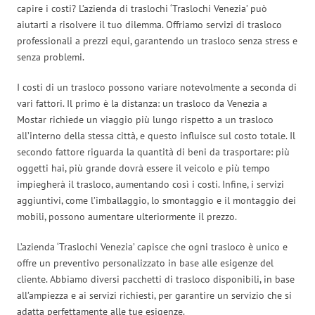
capire i costi? L’azienda di traslochi ‘Traslochi Venezia’ può
aiutarti a risolvere il tuo dilemma. Offriamo servizi di trasloco
professionali a prezzi equi, garantendo un trasloco senza stress e
senza problemi.
I costi di un trasloco possono variare notevolmente a seconda di
vari fattori. Il primo è la distanza: un trasloco da Venezia a
Mostar richiede un viaggio più lungo rispetto a un trasloco
all’interno della stessa città, e questo influisce sul costo totale. Il
secondo fattore riguarda la quantità di beni da trasportare: più
oggetti hai, più grande dovrà essere il veicolo e più tempo
impiegherà il trasloco, aumentando così i costi. Infine, i servizi
aggiuntivi, come l’imballaggio, lo smontaggio e il montaggio dei
mobili, possono aumentare ulteriormente il prezzo.
L’azienda ‘Traslochi Venezia’ capisce che ogni trasloco è unico e
offre un preventivo personalizzato in base alle esigenze del
cliente. Abbiamo diversi pacchetti di trasloco disponibili, in base
all’ampiezza e ai servizi richiesti, per garantire un servizio che si
adatta perfettamente alle tue esigenze.