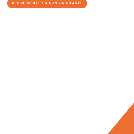
RICEVI UN'OFFERTA NON VINCOLANTE