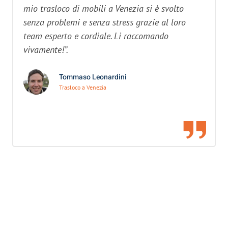
mio trasloco di mobili a Venezia si è svolto
senza problemi e senza stress grazie al loro
team esperto e cordiale. Li raccomando
vivamente!”.
Tommaso Leonardini
Trasloco a Venezia