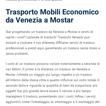
Trasporto Mobili Economico
da Venezia a Mostar
Stai progettando un trasloco da Venezia a Mostar e cerchi di
capire i costi? L’azienda di traslochi ‘Traslochi Venezia’ può
aiutarti a risolvere il tuo dilemma. Offriamo servizi di trasloco
professionali a prezzi equi, garantendo un trasloco senza stress e
senza problemi.
I costi di un trasloco possono variare notevolmente a seconda di
vari fattori. Il primo è la distanza: un trasloco da Venezia a
Mostar richiede un viaggio più lungo rispetto a un trasloco
all’interno della stessa città, e questo influisce sul costo totale. Il
secondo fattore riguarda la quantità di beni da trasportare: più
oggetti hai, più grande dovrà essere il veicolo e più tempo
impiegherà il trasloco, aumentando così i costi. Infine, i servizi
aggiuntivi, come l’imballaggio, lo smontaggio e il montaggio dei