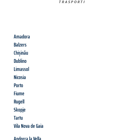
TRASPORTI​
Amadora
Balzers
Chișinău
Dublino
Limassol
Nicosia
Porto
Fiume
Rugell
Skopje
Tartu
Vila Nova de Gaia
Andorra la Vella