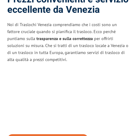
eccellente da Venezia
Noi di Traslochi Venezia comprendiamo che i costi sono un
fattore cruciale quando si pianifica il trasloco. Ecco perché
puntiamo sulla
trasparenza e sulla correttezza
per offrirti
soluzioni su misura. Che si tratti di un trasloco locale a Venezia o
di un trasloco in tutta Europa, garantiamo servizi di trasloco di
alta qualità a prezzi competitivi.