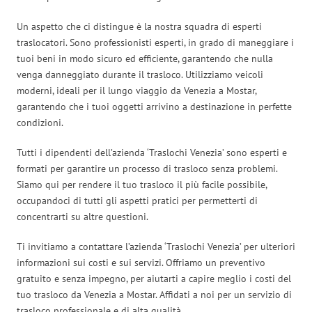
Un aspetto che ci distingue è la nostra squadra di esperti
traslocatori. Sono professionisti esperti, in grado di maneggiare i
tuoi beni in modo sicuro ed efficiente, garantendo che nulla
venga danneggiato durante il trasloco. Utilizziamo veicoli
moderni, ideali per il lungo viaggio da Venezia a Mostar,
garantendo che i tuoi oggetti arrivino a destinazione in perfette
condizioni.
Tutti i dipendenti dell’azienda ‘Traslochi Venezia’ sono esperti e
formati per garantire un processo di trasloco senza problemi.
Siamo qui per rendere il tuo trasloco il più facile possibile,
occupandoci di tutti gli aspetti pratici per permetterti di
concentrarti su altre questioni.
Ti invitiamo a contattare l’azienda ‘Traslochi Venezia’ per ulteriori
informazioni sui costi e sui servizi. Offriamo un preventivo
gratuito e senza impegno, per aiutarti a capire meglio i costi del
tuo trasloco da Venezia a Mostar. Affidati a noi per un servizio di
trasloco professionale e di alta qualità.