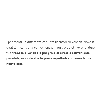
Sperimenta la differenza con i traslocatori di Venezia, dove la
qualità incontra la convenienza. Il nostro obiettivo è rendere il
tuo
trasloco a Venezia il più privo di stress e conveniente
possibile, in modo che tu possa aspettarti con ansia la tua
nuova casa.