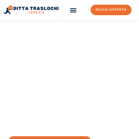
RICEVI OFFERTA
Ditta Traslochi Venezia
Servizi Traslochi Venezia
Costi e prezzi
TRASLOCHI VENEZIA
Traslochi Venezia
Mostar
Il tuo trasloco Venezia Mostar può essere così facile! Sperimenta
il nostro
servizio di prima classe
e assicurati i
migliori prezzi in
Venezia
.
Richiedo ora la tua offerta personalizzata e fai il primo passo
verso un trasloco senza stress a Mostar