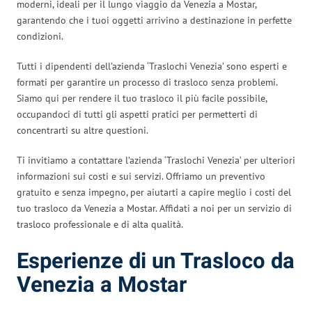
moderni, ideali per il lungo viaggio da Venezia a Mostar,
garantendo che i tuoi oggetti arrivino a destinazione in perfette
condizioni.
Tutti i dipendenti dell’azienda ‘Traslochi Venezia’ sono esperti e
formati per garantire un processo di trasloco senza problemi.
Siamo qui per rendere il tuo trasloco il più facile possibile,
occupandoci di tutti gli aspetti pratici per permetterti di
concentrarti su altre questioni.
Ti invitiamo a contattare l’azienda ‘Traslochi Venezia’ per ulteriori
informazioni sui costi e sui servizi. Offriamo un preventivo
gratuito e senza impegno, per aiutarti a capire meglio i costi del
tuo trasloco da Venezia a Mostar. Affidati a noi per un servizio di
trasloco professionale e di alta qualità.
Esperienze di un Trasloco da
Venezia a Mostar