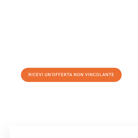
Paphos
Il tuo trasloco Venezia Paphos può essere così facile! S
servizio di prima classe
e assicurati i
migliori prezzi in 
Richiedo ora la tua offerta personalizzata e fai il prim
trasloco senza stress a Paphos
RICEVI UN'OFFERTA NON VINCOLANTE
100% non vincolante – Risposta garantita entro 15 minuti.