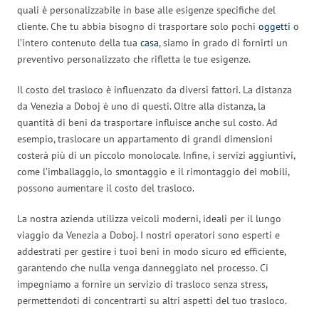
quali è personalizzabile in base alle esigenze specifiche del
cliente. Che tu abbia bisogno di trasportare solo pochi
oggetti
o
l’intero contenuto della tua
casa
, siamo in grado di fornirti un
preventivo personalizzato che rifletta le tue esigenze.
Il costo del trasloco è influenzato da diversi fattori. La distanza
da Venezia a Doboj è uno di questi. Oltre alla distanza, la
quantità di beni da trasportare influisce anche sul costo. Ad
esempio, traslocare un appartamento di grandi dimensioni
costerà più di un piccolo monolocale. Infine, i servizi aggiuntivi,
come l’imballaggio, lo smontaggio e il rimontaggio dei mobili,
possono aumentare il costo del trasloco.
La nostra azienda utilizza veicoli moderni, ideali per il lungo
viaggio da Venezia a Doboj. I nostri operatori sono esperti e
addestrati per gestire i tuoi beni in modo sicuro ed efficiente,
garantendo che nulla venga danneggiato nel processo. Ci
impegniamo a fornire un servizio di trasloco senza stress,
permettendoti di concentrarti su altri aspetti del tuo trasloco.