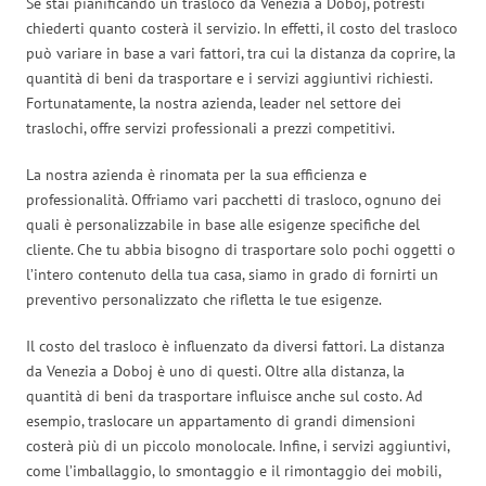
Se stai pianificando un trasloco da Venezia a Doboj, potresti
chiederti quanto costerà il servizio. In effetti, il costo del trasloco
può variare in base a vari fattori, tra cui la distanza da coprire, la
quantità di beni da trasportare e i servizi aggiuntivi richiesti.
Fortunatamente, la nostra azienda, leader nel settore dei
traslochi, offre servizi professionali a prezzi competitivi.
La nostra azienda è rinomata per la sua efficienza e
professionalità. Offriamo vari pacchetti di trasloco, ognuno dei
quali è personalizzabile in base alle esigenze specifiche del
cliente. Che tu abbia bisogno di trasportare solo pochi oggetti o
l’intero contenuto della tua casa, siamo in grado di fornirti un
preventivo personalizzato che rifletta le tue esigenze.
Il costo del trasloco è influenzato da diversi fattori. La distanza
da Venezia a Doboj è uno di questi. Oltre alla distanza, la
quantità di beni da trasportare influisce anche sul costo. Ad
esempio, traslocare un appartamento di grandi dimensioni
costerà più di un piccolo monolocale. Infine, i servizi aggiuntivi,
come l’imballaggio, lo smontaggio e il rimontaggio dei mobili,