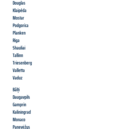
Douglas
Klaipéda
Mostar
Podgorica
Planken
Riga
Shauliai
Tallinn
Triesenberg
Valletta
Vaduz
Bălți
Daugavpils
Gamprin
Kaliningrad
Monaco
Panevėžys