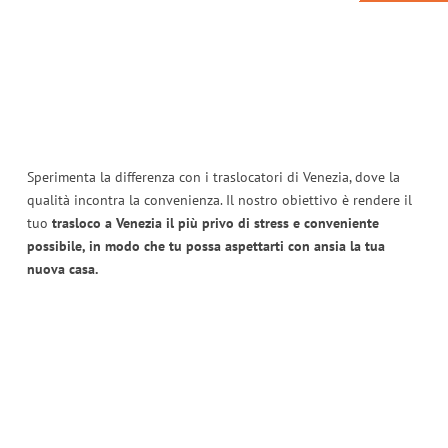
Sperimenta la differenza con i traslocatori di Venezia, dove la
qualità incontra la convenienza. Il nostro obiettivo è rendere il
tuo
trasloco a Venezia il più privo di stress e conveniente
possibile, in modo che tu possa aspettarti con ansia la tua
nuova casa.