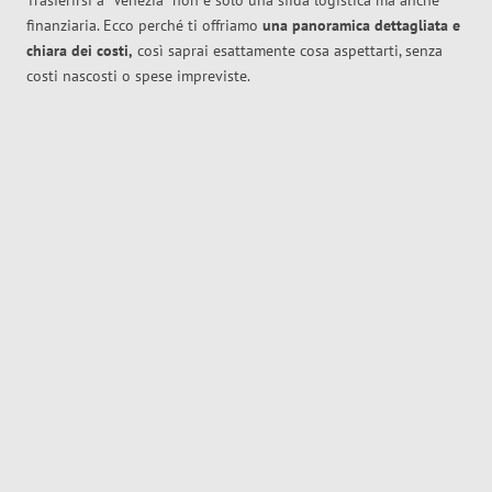
Trasferirsi a
Venezia
non è solo una sfida logistica ma anche
finanziaria. Ecco perché ti offriamo
una panoramica dettagliata e
chiara dei costi,
così saprai esattamente cosa aspettarti, senza
costi nascosti o spese impreviste.