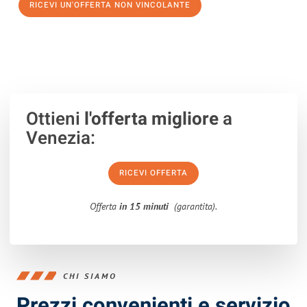
RICEVI UN'OFFERTA NON VINCOLANTE
100% non vincolante – Risposta garantita entro 15 minuti.
Ottieni
l'offerta migliore
a
Venezia:
RICEVI OFFERTA
Offerta
in 15 minuti
(garantita).
CHI SIAMO
Prezzi convenienti e servizio