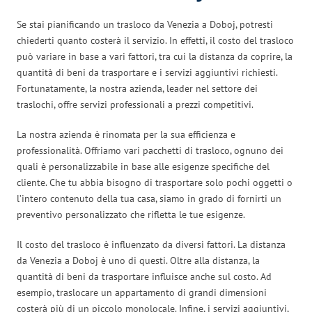
Se stai pianificando un trasloco da Venezia a Doboj, potresti
chiederti quanto costerà il servizio. In effetti, il costo del trasloco
può variare in base a vari fattori, tra cui la distanza da coprire, la
quantità di beni da trasportare e i servizi aggiuntivi richiesti.
Fortunatamente, la nostra azienda, leader nel settore dei
traslochi, offre servizi professionali a prezzi competitivi.
La nostra azienda è rinomata per la sua efficienza e
professionalità. Offriamo vari pacchetti di trasloco, ognuno dei
quali è personalizzabile in base alle esigenze specifiche del
cliente. Che tu abbia bisogno di trasportare solo pochi oggetti o
l’intero contenuto della tua casa, siamo in grado di fornirti un
preventivo personalizzato che rifletta le tue esigenze.
Il costo del trasloco è influenzato da diversi fattori. La distanza
da Venezia a Doboj è uno di questi. Oltre alla distanza, la
quantità di beni da trasportare influisce anche sul costo. Ad
esempio, traslocare un appartamento di grandi dimensioni
costerà più di un piccolo monolocale. Infine, i servizi aggiuntivi,