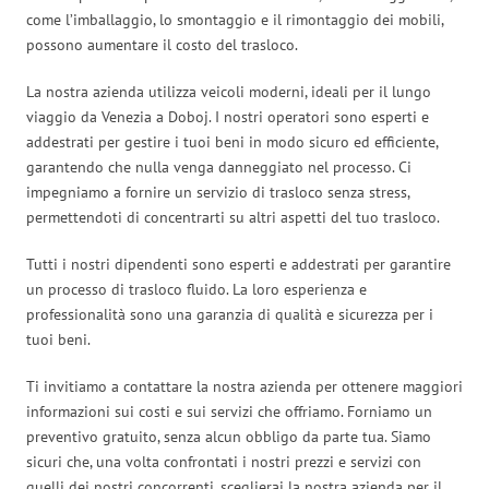
come l’imballaggio, lo smontaggio e il rimontaggio dei mobili,
possono aumentare il costo del trasloco.
La nostra azienda utilizza veicoli moderni, ideali per il lungo
viaggio da Venezia a Doboj. I nostri operatori sono esperti e
addestrati per gestire i tuoi beni in modo sicuro ed efficiente,
garantendo che nulla venga danneggiato nel processo. Ci
impegniamo a fornire un servizio di trasloco senza stress,
permettendoti di concentrarti su altri aspetti del tuo trasloco.
Tutti i nostri dipendenti sono esperti e addestrati per garantire
un processo di trasloco fluido. La loro esperienza e
professionalità sono una garanzia di qualità e sicurezza per i
tuoi beni.
Ti invitiamo a contattare la nostra azienda per ottenere maggiori
informazioni sui costi e sui servizi che offriamo. Forniamo un
preventivo gratuito, senza alcun obbligo da parte tua. Siamo
sicuri che, una volta confrontati i nostri prezzi e servizi con
quelli dei nostri concorrenti, sceglierai la nostra azienda per il