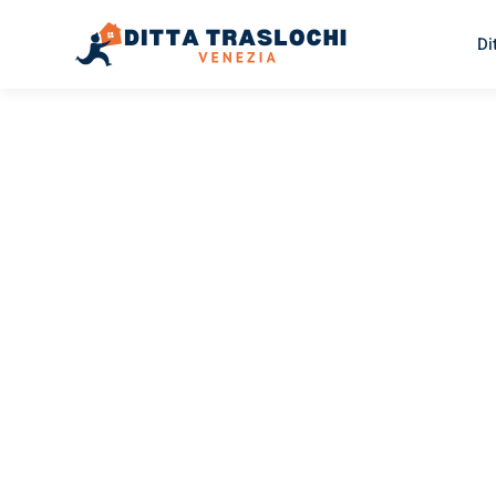
Di
TRASLOCHI VENEZIA
Traslochi
Venezia
O
Il tuo trasloco Venezia Osijek può essere così facile! Sp