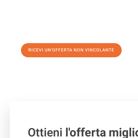
servizio di prima classe
e assicurati i
migliori prezzi in 
Richiedo ora la tua offerta personalizzata e fai il prim
trasloco senza stress a Osijek
RICEVI UN'OFFERTA NON VINCOLANTE
100% non vincolante – Risposta garantita entro 15 minuti.
Ottieni
l'offerta migli