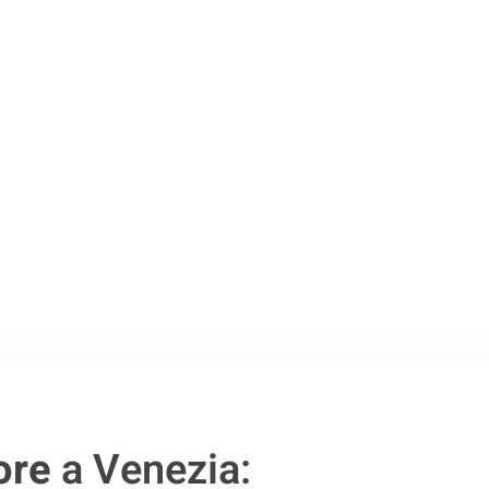
Venezia
.
o passo verso un
ore
a Venezia: