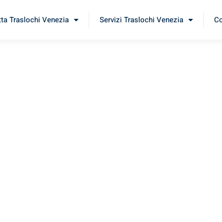
tta Traslochi Venezia
Servizi Traslochi Venezia
Co
sijek
erimenta il nostro