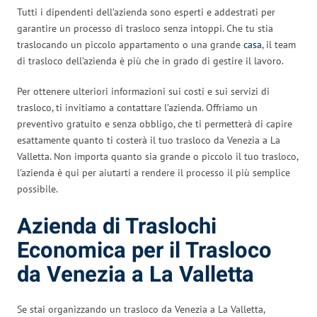
Tutti i dipendenti dell’azienda sono esperti e addestrati per
garantire un processo di trasloco senza intoppi. Che tu stia
traslocando un piccolo appartamento o una grande
casa
, il team
di trasloco dell’azienda è più che in grado di gestire il lavoro.
Per ottenere ulteriori informazioni sui costi e sui servizi di
trasloco, ti invitiamo a contattare l’azienda. Offriamo un
preventivo gratuito e senza obbligo, che ti permetterà di capire
esattamente quanto ti costerà il tuo trasloco da Venezia a La
Valletta. Non importa quanto sia grande o piccolo il tuo trasloco,
l’azienda è qui per aiutarti a rendere il processo il più semplice
possibile.
Azienda di Traslochi
Economica per il Trasloco
da Venezia a La Valletta
Se stai organizzando un trasloco da Venezia a La Valletta,