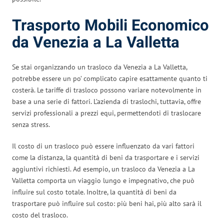
Trasporto Mobili Economico
da Venezia a La Valletta
Se stai organizzando un trasloco da Venezia a La Valletta,
potrebbe essere un po’ complicato capire esattamente quanto ti
costerà. Le tariffe di trasloco possono variare notevolmente in
base a una serie di fattori. L’azienda di traslochi, tuttavia, offre
servizi professionali a prezzi equi, permettendoti di traslocare
senza stress.
Il costo di un trasloco può essere influenzato da vari fattori
come la distanza, la quantità di beni da trasportare e i servizi
aggiuntivi richiesti. Ad esempio, un trasloco da Venezia a La
Valletta comporta un viaggio lungo e impegnativo, che può
influire sul costo totale. Inoltre, la quantità di beni da
trasportare può influire sul costo: più beni hai, più alto sarà il
costo del trasloco.