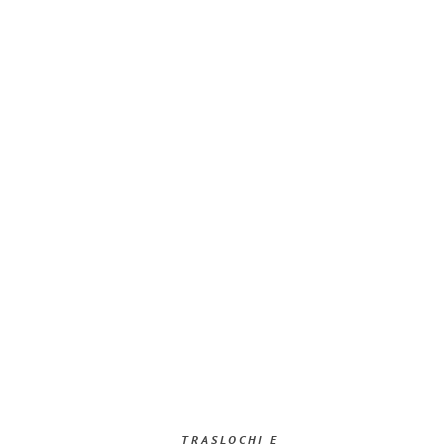
TRASLOCHI E