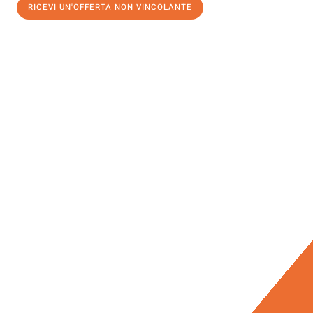
RICEVI UN'OFFERTA NON VINCOLANTE