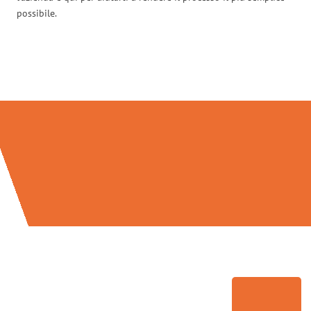
possibile.
Traslochi Venezia in numeri: