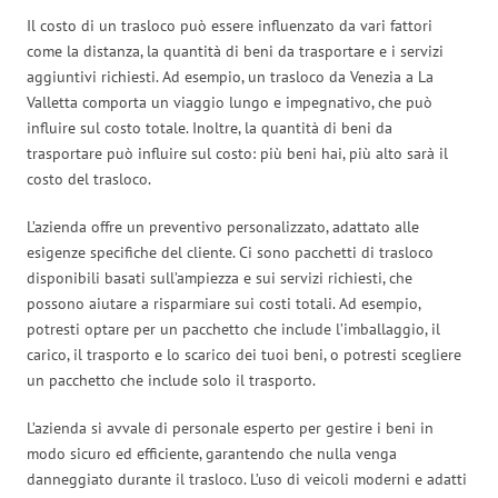
Il costo di un trasloco può essere influenzato da vari fattori
come la distanza, la quantità di beni da trasportare e i servizi
aggiuntivi richiesti. Ad esempio, un trasloco da Venezia a La
Valletta comporta un viaggio lungo e impegnativo, che può
influire sul costo totale. Inoltre, la quantità di beni da
trasportare può influire sul costo: più beni hai, più alto sarà il
costo del trasloco.
L’azienda offre un preventivo personalizzato, adattato alle
esigenze specifiche del cliente. Ci sono pacchetti di trasloco
disponibili basati sull’ampiezza e sui servizi richiesti, che
possono aiutare a risparmiare sui costi totali. Ad esempio,
potresti optare per un pacchetto che include l’imballaggio, il
carico, il trasporto e lo scarico dei tuoi beni, o potresti scegliere
un pacchetto che include solo il trasporto.
L’azienda si avvale di personale esperto per gestire i beni in
modo sicuro ed efficiente, garantendo che nulla venga
danneggiato durante il trasloco. L’uso di veicoli moderni e adatti