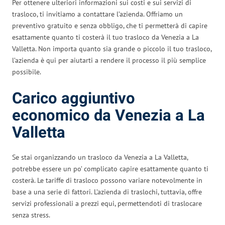
Per ottenere ulteriori informazioni sui costi e sui servizi di
trasloco, ti invitiamo a contattare l’azienda. Offriamo un
preventivo gratuito e senza obbligo, che ti permetterà di capire
esattamente quanto ti costerà il tuo trasloco da Venezia a La
Valletta. Non importa quanto sia grande o piccolo il tuo trasloco,
l’azienda è qui per aiutarti a rendere il processo il più semplice
possibile.
Carico aggiuntivo
economico da Venezia a La
Valletta
Se stai organizzando un trasloco da Venezia a La Valletta,
potrebbe essere un po’ complicato capire esattamente quanto ti
costerà. Le tariffe di trasloco possono variare notevolmente in
base a una serie di fattori. L’azienda di traslochi, tuttavia, offre
servizi professionali a prezzi equi, permettendoti di traslocare
senza stress.