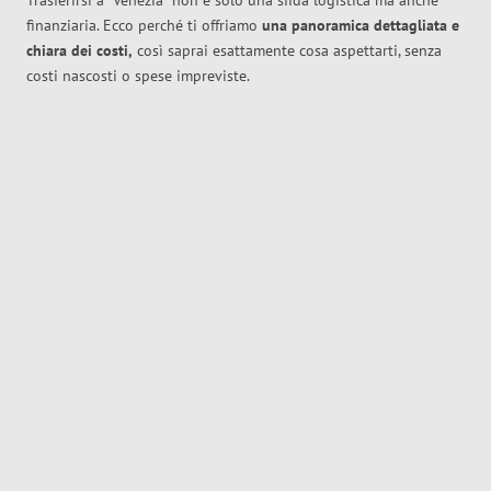
Trasferirsi a
Venezia
non è solo una sfida logistica ma anche
finanziaria. Ecco perché ti offriamo
una panoramica dettagliata e
chiara dei costi,
così saprai esattamente cosa aspettarti, senza
costi nascosti o spese impreviste.