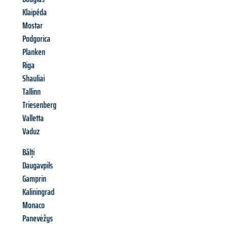
Klaipéda
Mostar
Podgorica
Planken
Riga
Shauliai
Tallinn
Triesenberg
Valletta
Vaduz
Bălți
Daugavpils
Gamprin
Kaliningrad
Monaco
Panevėžys