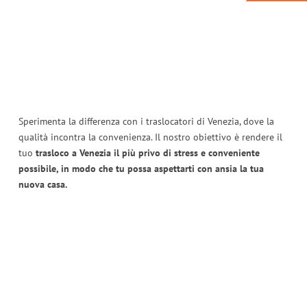
Sperimenta la differenza con i traslocatori di Venezia, dove la
qualità incontra la convenienza. Il nostro obiettivo è rendere il
tuo
trasloco a Venezia il più privo di stress e conveniente
possibile, in modo che tu possa aspettarti con ansia la tua
nuova casa.