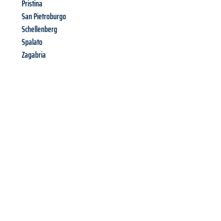
Pristina
San Pietroburgo
Schellenberg
Spalato
Zagabria
Richiedi ora la tua
offerta
al
miglior
prezzo !
Inviateci adesso la vostra richiesta non vincolante e
assicuratevi la vostra
offerta di trasloco per le vostre esigenze
a Venezia
al miglior prezzo! Approfitta dell’occasione per
un
trasloco senza stress
e con il massimo comfort: