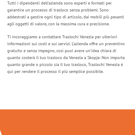
Tutti i dipendenti dell’azienda sono esperti e formati per
garantire un processo di trasloco senza problemi. Sono
addestrati a gestire ogni tipo di articolo, dai mobili più pesanti
agli oggetti di valore, con la massima cura e precisione.
Ti incoraggiamo a contattare Traslochi Venezia per ulteriori
informazioni sui costi e sui servizi. L’azienda offre un preventivo
gratuito e senza impegno, così puoi avere un’idea chiara di
quanto costerà il tuo trasloco da Venezia a Skopje. Non importa
quanto grande o piccolo sia il tuo trasloco, Traslochi Venezia è
qui per rendere il processo il più semplice possibile.
Traslochi Venezia in numeri: