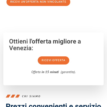
RICEVI UN'OFFERTA NON VINCOLANTE
100% non vincolante – Risposta garantita entro 15 minuti.
Ottieni
l'offerta migliore
a
Venezia:
RICEVI OFFERTA
Offerta
in 15 minuti
(garantita).
CHI SIAMO
Prezzi convenienti e servizio