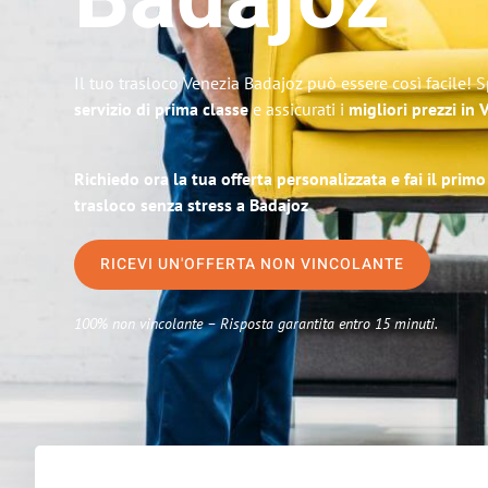
Badajoz
Il tuo trasloco Venezia Badajoz può essere così facile! 
servizio di prima classe
e assicurati i
migliori prezzi in 
Richiedo ora la tua offerta personalizzata e fai il prim
trasloco senza stress a Badajoz
RICEVI UN'OFFERTA NON VINCOLANTE
100% non vincolante – Risposta garantita entro 15 minuti.