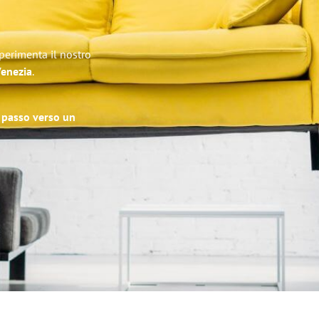
Sperimenta il nostro
Venezia
.
o passo verso un