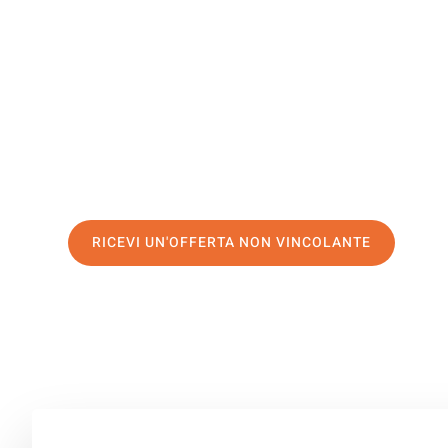
Leganés
Il tuo trasloco Venezia Leganés può essere così facile! 
servizio di prima classe
e assicurati i
migliori prezzi in 
Richiedo ora la tua offerta personalizzata e fai il prim
trasloco senza stress a Leganés
RICEVI UN'OFFERTA NON VINCOLANTE
100% non vincolante – Risposta garantita entro 15 minuti.