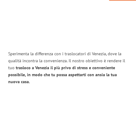
Sperimenta la differenza con i traslocatori di Venezia, dove la
qualità incontra la convenienza. Il nostro obiettivo è rendere il
tuo
trasloco a Venezia il più privo di stress e conveniente
possibile, in modo che tu possa aspettarti con ansia la tua
nuova casa.