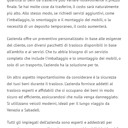
finale. Se hai molte cose da trasferire, il costo sarà naturalmente
più alto. Allo stesso modo, se richiedi servizi aggiuntivi, come
l’imballaggio, lo smontaggio e il montaggio dei mobili, o la
necessità di un deposito temporaneo, il costo aumenterà.
L’azienda offre un preventivo personalizzato in base alle esigenze
del cliente, con diversi pacchetti di trasloco disponibili in base
all’ambito e ai servizi. Che tu abbia bisogno di un servizio
completo che include l’imballaggio e lo smontaggio dei mobili, o
solo di un trasporto, l’azienda ha la soluzione per te.
Un altro aspetto importantissimo da considerare è la sicurezza
dei tuoi beni durante il trasloco. L’azienda fornisce addetti al
trasloco esperti e affidabili che si occupano dei beni in modo
sicuro ed efficiente, assicurandosi che nulla venga danneggiato.
Si utilizzano veicoli moderni, ideali per il lungo viaggio da
Venezia a Sabadell.
Tutti gli impiegati dell’azienda sono esperti e addestrati per