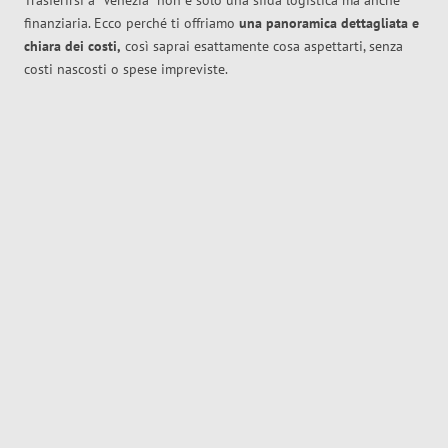
Trasferirsi a
Venezia
non è solo una sfida logistica ma anche
finanziaria. Ecco perché ti offriamo
una panoramica dettagliata e
chiara dei costi,
così saprai esattamente cosa aspettarti, senza
costi nascosti o spese impreviste.