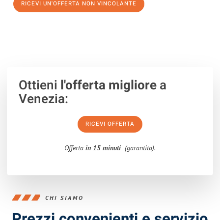
RICEVI UN'OFFERTA NON VINCOLANTE
100% non vincolante – Risposta garantita entro 15 minuti.
Ottieni
l'offerta migliore
a
Venezia:
RICEVI OFFERTA
Offerta
in 15 minuti
(garantita).
CHI SIAMO
Prezzi convenienti e servizio