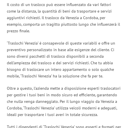
Il costo di un trasloco può essere influenzato da vari fattori
come la distanza, la quantità di beni da trasportare e servizi
aggiuntivi richiesti. Il trasloco da Venezia a Cordoba, per
esempio, comporta un tragitto piuttosto lungo che influenzerà il
prezzo finale.
‘Traslochi Venezia’ è consapevole di queste variabili e offre un
preventivo personalizzato in base alle esigenze del cliente. Ci
sono diversi pacchetti di trasloco disponibili a seconda
dell’ampiezza del trasloco e dei servizi richiesti. Che tu abbia
bisogno di traslocare un intero appartamento o solo qualche
mobile, ‘Traslochi Venezia’ ha la soluzione che fa per te.
Oltre a questo, l’azienda mette a disposizione esperti traslocatori
per gestire i tuoi beni in modo sicuro ed efficiente, garantendo
che nulla venga danneggiato. Per il lungo viaggio da Venezia a
Cordoba, ‘Traslochi Venezia’ utilizza veicoli moderni e adeguati,
ideali per trasportare i tuoi averi in totale sicurezza.
Tutti i dipendenti di ‘Traslochi Venezia’ sono esperti e formati per