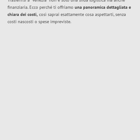
Trasferirsi a
Venezia
non è solo una sfida logistica ma anche
finanziaria. Ecco perché ti offriamo
una panoramica dettagliata e
chiara dei costi,
così saprai esattamente cosa aspettarti, senza
costi nascosti o spese impreviste.