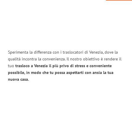
Sperimenta la differenza con i traslocatori di Venezia, dove la
qualità incontra la convenienza. Il nostro obiettivo è rendere il
tuo
trasloco a Venezia il più privo di stress e conveniente
possibile, in modo che tu possa aspettarti con ansia la tua
nuova casa.