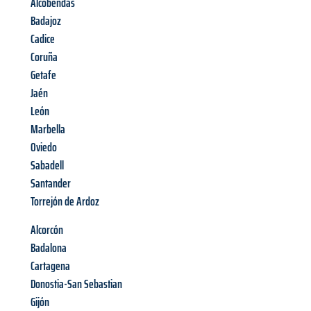
Alcobendas
Badajoz
Cadice
Coruña
Getafe
Jaén
León
Marbella
Oviedo
Sabadell
Santander
Torrejón de Ardoz
Alcorcón
Badalona
Cartagena
Donostia-San Sebastian
Gijón