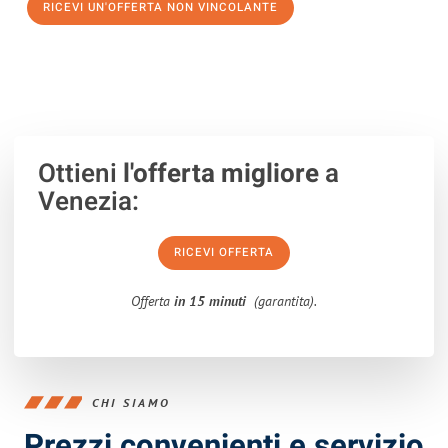
RICEVI UN'OFFERTA NON VINCOLANTE
100% non vincolante – Risposta garantita entro 15 minuti.
Ottieni
l'offerta migliore
a
Venezia:
RICEVI OFFERTA
Offerta
in 15 minuti
(garantita).
CHI SIAMO
Prezzi convenienti e servizio