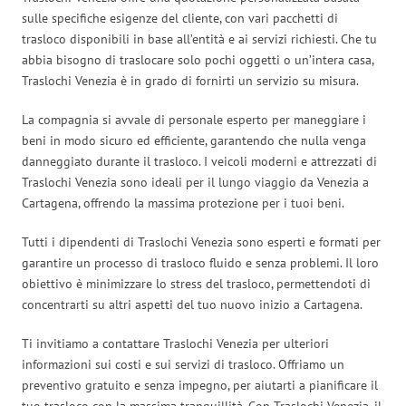
sulle specifiche esigenze del cliente, con vari pacchetti di
trasloco disponibili in base all’entità e ai servizi richiesti. Che tu
abbia bisogno di traslocare solo pochi oggetti o un’intera casa,
Traslochi Venezia è in grado di fornirti un servizio su misura.
La compagnia si avvale di personale esperto per maneggiare i
beni in modo sicuro ed efficiente, garantendo che nulla venga
danneggiato durante il trasloco. I veicoli moderni e attrezzati di
Traslochi Venezia sono ideali per il lungo viaggio da Venezia a
Cartagena, offrendo la massima protezione per i tuoi beni.
Tutti i dipendenti di Traslochi Venezia sono esperti e formati per
garantire un processo di trasloco fluido e senza problemi. Il loro
obiettivo è minimizzare lo stress del trasloco, permettendoti di
concentrarti su altri aspetti del tuo nuovo inizio a Cartagena.
Ti invitiamo a contattare Traslochi Venezia per ulteriori
informazioni sui costi e sui servizi di trasloco. Offriamo un
preventivo gratuito e senza impegno, per aiutarti a pianificare il
tuo trasloco con la massima tranquillità. Con Traslochi Venezia, il