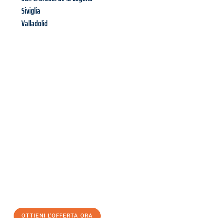
Siviglia
Valladolid
Richiedi ora la tua
offerta
al
miglior
prezzo !
Inviateci adesso la vostra richiesta non vincolante e
assicuratevi la vostra
offerta di trasloco per le vostre esigenze
a Venezia
al miglior prezzo! Approfitta dell’occasione per
un
trasloco senza stress
e con il massimo comfort:
OTTIENI L'OFFERTA ORA