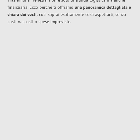
Trasferirsi a
Venezia
non è solo una sfida logistica ma anche
finanziaria. Ecco perché ti offriamo
una panoramica dettagliata e
chiara dei costi,
così saprai esattamente cosa aspettarti, senza
costi nascosti o spese impreviste.