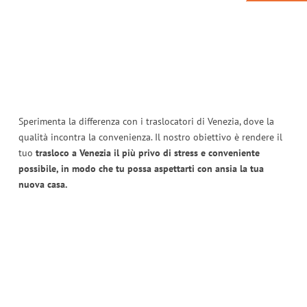
Sperimenta la differenza con i traslocatori di Venezia, dove la
qualità incontra la convenienza. Il nostro obiettivo è rendere il
tuo
trasloco a Venezia il più privo di stress e conveniente
possibile, in modo che tu possa aspettarti con ansia la tua
nuova casa.