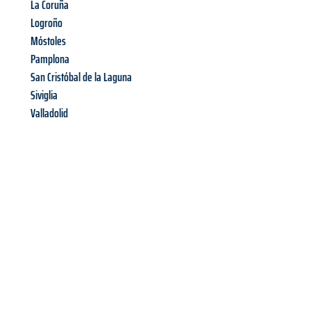
La Coruña
Logroño
Móstoles
Pamplona
San Cristóbal de la Laguna
Siviglia
Valladolid
Richiedi ora la tua
offerta
al
miglior
prezzo !
Inviateci adesso la vostra richiesta non vincolante e
assicuratevi la vostra
offerta di trasloco per le vostre esigenze