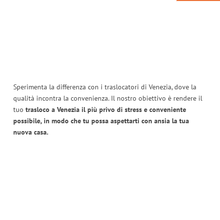
Sperimenta la differenza con i traslocatori di Venezia, dove la
qualità incontra la convenienza. Il nostro obiettivo è rendere il
tuo
trasloco a Venezia il più privo di stress e conveniente
possibile, in modo che tu possa aspettarti con ansia la tua
nuova casa.