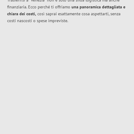
Trasferirsi a
Venezia
non è solo una sfida logistica ma anche
finanziaria. Ecco perché ti offriamo
una panoramica dettagliata e
chiara dei costi,
così saprai esattamente cosa aspettarti, senza
costi nascosti o spese impreviste.