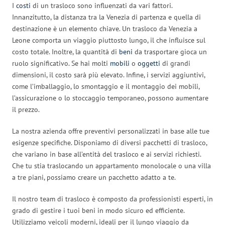
I
costi
di un trasloco sono influenzati da vari fattori.
Innanzitutto, la distanza tra la Venezia di partenza e quella di
destinazione è un elemento chiave. Un trasloco da Venezia a
Leone comporta un viaggio piuttosto lungo, il che influisce sul
costo totale. Inoltre, la quantità di
beni
da trasportare gioca un
ruolo significativo. Se hai molti
mobili
o
oggetti
di grandi
dimensioni, il costo sarà più elevato. Infine, i servizi aggiuntivi,
come l’imballaggio, lo smontaggio e il montaggio dei mobili,
l’assicurazione o lo stoccaggio temporaneo, possono aumentare
il prezzo.
La nostra azienda offre preventivi personalizzati in base alle tue
esigenze specifiche. Disponiamo di diversi pacchetti di trasloco,
che variano in base all’entità del trasloco e ai servizi richiesti.
Che tu stia traslocando un appartamento monolocale o una villa
a tre piani, possiamo creare un pacchetto adatto a te.
Il nostro team di trasloco è composto da professionisti esperti, in
grado di gestire i tuoi beni in modo sicuro ed efficiente.
Utilizziamo veicoli moderni, ideali per il lungo viaggio da