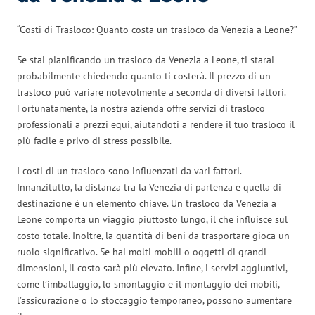
“Costi di Trasloco: Quanto costa un trasloco da Venezia a Leone?”
Se stai pianificando un trasloco da Venezia a Leone, ti starai
probabilmente chiedendo quanto ti costerà. Il prezzo di un
trasloco può variare notevolmente a seconda di diversi fattori.
Fortunatamente, la nostra azienda offre servizi di trasloco
professionali a prezzi equi, aiutandoti a rendere il tuo trasloco il
più facile e privo di stress possibile.
I costi di un trasloco sono influenzati da vari fattori.
Innanzitutto, la distanza tra la Venezia di partenza e quella di
destinazione è un elemento chiave. Un trasloco da Venezia a
Leone comporta un viaggio piuttosto lungo, il che influisce sul
costo totale. Inoltre, la quantità di beni da trasportare gioca un
ruolo significativo. Se hai molti mobili o oggetti di grandi
dimensioni, il costo sarà più elevato. Infine, i servizi aggiuntivi,
come l’imballaggio, lo smontaggio e il montaggio dei mobili,
l’assicurazione o lo stoccaggio temporaneo, possono aumentare