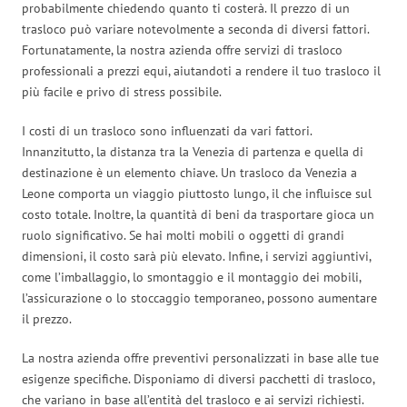
probabilmente chiedendo quanto ti costerà. Il prezzo di un
trasloco può variare notevolmente a seconda di diversi fattori.
Fortunatamente, la nostra azienda offre servizi di trasloco
professionali a prezzi equi, aiutandoti a rendere il tuo trasloco il
più facile e privo di stress possibile.
I costi di un trasloco sono influenzati da vari fattori.
Innanzitutto, la distanza tra la Venezia di partenza e quella di
destinazione è un elemento chiave. Un trasloco da Venezia a
Leone comporta un viaggio piuttosto lungo, il che influisce sul
costo totale. Inoltre, la quantità di beni da trasportare gioca un
ruolo significativo. Se hai molti mobili o oggetti di grandi
dimensioni, il costo sarà più elevato. Infine, i servizi aggiuntivi,
come l’imballaggio, lo smontaggio e il montaggio dei mobili,
l’assicurazione o lo stoccaggio temporaneo, possono aumentare
il prezzo.
La nostra azienda offre preventivi personalizzati in base alle tue
esigenze specifiche. Disponiamo di diversi pacchetti di trasloco,
che variano in base all’entità del trasloco e ai servizi richiesti.