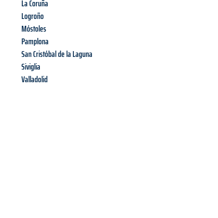
La Coruña
Logroño
Móstoles
Pamplona
San Cristóbal de la Laguna
Siviglia
Valladolid
Richiedi ora la tua
offerta
al
miglior
prezzo !
Inviateci adesso la vostra richiesta non vincolante e
assicuratevi la vostra
offerta di trasloco per le vostre esigenze