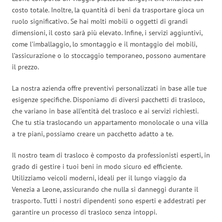
costo totale. Inoltre, la quantità di beni da trasportare gioca un
ruolo significativo. Se hai molti mobili o oggetti di grandi
dimensioni, il costo sarà più elevato. Infine, i servizi aggiuntivi,
come l’imballaggio, lo smontaggio e il montaggio dei mobili,
l’assicurazione o lo stoccaggio temporaneo, possono aumentare
il prezzo.
La nostra azienda offre preventivi personalizzati in base alle tue
esigenze specifiche. Disponiamo di diversi pacchetti di trasloco,
che variano in base all’entità del trasloco e ai servizi richiesti.
Che tu stia traslocando un appartamento monolocale o una villa
a tre piani, possiamo creare un pacchetto adatto a te.
Il nostro team di trasloco è composto da professionisti esperti, in
grado di gestire i tuoi beni in modo sicuro ed efficiente.
Utilizziamo veicoli moderni, ideali per il lungo viaggio da
Venezia a Leone, assicurando che nulla si danneggi durante il
trasporto. Tutti i nostri dipendenti sono esperti e addestrati per
garantire un processo di trasloco senza intoppi.