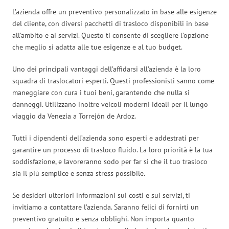
L’azienda offre un preventivo personalizzato in base alle esigenze
del cliente, con diversi pacchetti di trasloco disponibili in base
all’ambito e ai servizi. Questo ti consente di scegliere l’opzione
che meglio si adatta alle tue esigenze e al tuo budget.
Uno dei principali vantaggi dell’affidarsi all’azienda è la loro
squadra di traslocatori esperti. Questi professionisti sanno come
maneggiare con cura i tuoi beni, garantendo che nulla si
danneggi. Utilizzano inoltre veicoli moderni ideali per il lungo
viaggio da Venezia a Torrejón de Ardoz.
Tutti i dipendenti dell’azienda sono esperti e addestrati per
garantire un processo di trasloco fluido. La loro priorità è la tua
soddisfazione, e lavoreranno sodo per far sì che il tuo trasloco
sia il più semplice e senza stress possibile.
Se desideri ulteriori informazioni sui costi e sui servizi, ti
invitiamo a contattare l’azienda. Saranno felici di fornirti un
preventivo gratuito e senza obblighi. Non importa quanto