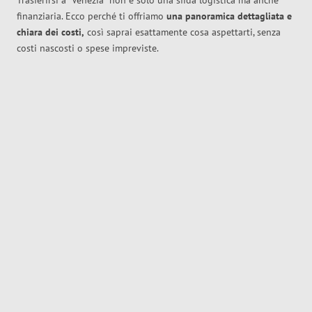
Trasferirsi a
Venezia
non è solo una sfida logistica ma anche
finanziaria. Ecco perché ti offriamo
una panoramica dettagliata e
chiara dei costi,
così saprai esattamente cosa aspettarti, senza
costi nascosti o spese impreviste.