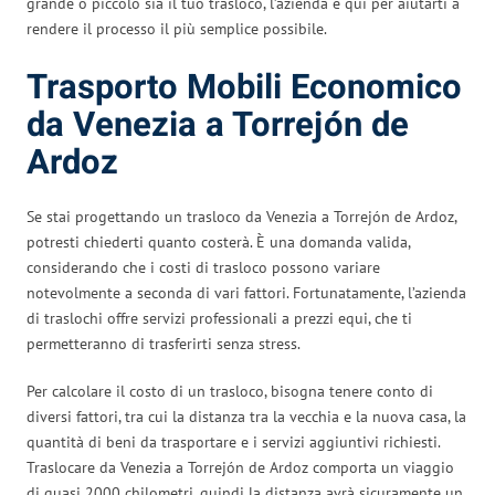
grande o piccolo sia il tuo trasloco, l’azienda è qui per aiutarti a
rendere il processo il più semplice possibile.
Trasporto Mobili Economico
da Venezia a Torrejón de
Ardoz
Se stai progettando un trasloco da Venezia a Torrejón de Ardoz,
potresti chiederti quanto costerà. È una domanda valida,
considerando che i costi di trasloco possono variare
notevolmente a seconda di vari fattori. Fortunatamente, l’azienda
di traslochi offre servizi professionali a prezzi equi, che ti
permetteranno di trasferirti senza stress.
Per calcolare il costo di un trasloco, bisogna tenere conto di
diversi fattori, tra cui la distanza tra la vecchia e la nuova casa, la
quantità di beni da trasportare e i servizi aggiuntivi richiesti.
Traslocare da Venezia a Torrejón de Ardoz comporta un viaggio
di quasi 2000 chilometri, quindi la distanza avrà sicuramente un