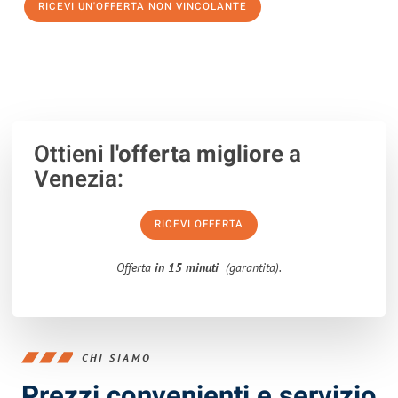
RICEVI UN'OFFERTA NON VINCOLANTE
100% non vincolante – Risposta garantita entro 15 minuti.
Ottieni
l'offerta migliore
a
Venezia:
RICEVI OFFERTA
Offerta
in 15 minuti
(garantita).
CHI SIAMO
Prezzi convenienti e servizio