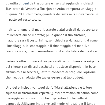
quantità di
beni
da trasportare e i servizi aggiuntivi richiesti.
Traslocare da Venezia a Torrejón de Ardoz comporta un viaggio
di quasi 2000 chilometri, quindi la distanza avrà sicuramente un
impatto sul costo totale.
Inoltre, il numero di mobili, scatole e altri articoli da trasportare
influenzerà anche il prezzo; più è grande il tuo trasloco,
maggiore sarà il costo. Infine, se richiedi servizi aggiuntivi come
l’imballaggio, lo smontaggio e il rimontaggio dei mobili, o
l’assicurazione, questi aumenteranno il costo totale del trasloco.
L’azienda offre un preventivo personalizzato in base alle esigenze
del cliente, con diversi pacchetti di trasloco disponibili in base
all’ambito e ai servizi. Questo ti consente di scegliere l’opzione
che meglio si adatta alle tue esigenze e al tuo budget.
Uno dei principali vantaggi dell’affidarsi all’azienda è la loro
squadra di traslocatori esperti. Questi professionisti sanno come
maneggiare con cura i tuoi beni, garantendo che nulla si
danneggi. Utilizzano inoltre veicoli moderni ideali per il lungo