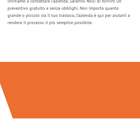
invitiamo a contattare l’azienda. Saranno felici di fornirti un
preventivo gratuito e senza obblighi. Non importa quanto
grande o piccolo sia il tuo trasloco, l’azienda è qui per aiutarti a
rendere il processo il più semplice possibile.
Traslochi Venezia in numeri: