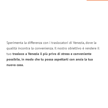
Sperimenta la differenza con i traslocatori di Venezia, dove la
qualità incontra la convenienza. Il nostro obiettivo è rendere il
tuo
trasloco a Venezia il più privo di stress e conveniente
possibile, in modo che tu possa aspettarti con ansia la tua
nuova casa.