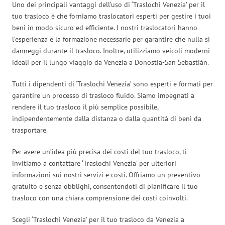
Uno dei principali vantaggi dell’uso di ‘Traslochi Venezia’ per il
tuo trasloco è che forniamo traslocatori esperti per gestire i tuoi
beni in modo sicuro ed efficiente. I nostri traslocatori hanno
l’esperienza e la formazione necessarie per garantire che nulla si
danneggi durante il trasloco. Inoltre, utilizziamo veicoli moderni
ideali per il lungo viaggio da Venezia a Donostia-San Sebastián.
Tutti i dipendenti di ‘Traslochi Venezia’ sono esperti e formati per
garantire un processo di trasloco fluido. Siamo impegnati a
rendere il tuo trasloco il più semplice possibile,
indipendentemente dalla distanza o dalla quantità di beni da
trasportare.
Per avere un’idea più precisa dei costi del tuo trasloco, ti
invitiamo a contattare ‘Traslochi Venezia’ per ulteriori
informazioni sui nostri servizi e costi. Offriamo un preventivo
gratuito e senza obblighi, consentendoti di pianificare il tuo
trasloco con una chiara comprensione dei costi coinvolti.
Scegli ‘Traslochi Venezia’ per il tuo trasloco da Venezia a