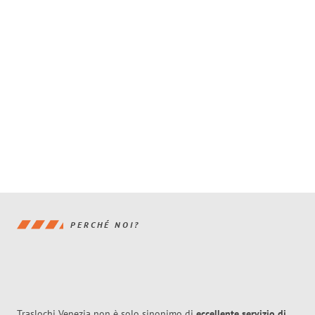
PERCHÉ NOI?
Traslochi Venezia non è solo sinonimo di
eccellente
servizio di