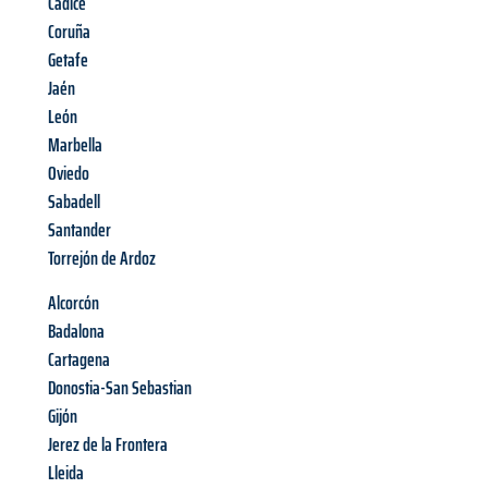
Cadice
Coruña
Getafe
Jaén
León
Marbella
Oviedo
Sabadell
Santander
Torrejón de Ardoz
Alcorcón
Badalona
Cartagena
Donostia-San Sebastian
Gijón
Jerez de la Frontera
Lleida