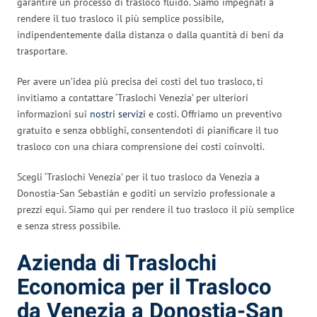
garantire un processo di trasloco fluido. Siamo impegnati a
rendere il tuo trasloco il più semplice possibile,
indipendentemente dalla distanza o dalla quantità di beni da
trasportare.
Per avere un’idea più precisa dei costi del tuo trasloco, ti
invitiamo a contattare ‘Traslochi Venezia’ per ulteriori
informazioni sui
nostri servizi
e costi. Offriamo un preventivo
gratuito e senza obblighi, consentendoti di pianificare il tuo
trasloco con una chiara comprensione dei costi coinvolti.
Scegli ‘Traslochi Venezia’ per il tuo trasloco da Venezia a
Donostia-San Sebastián e goditi un servizio professionale a
prezzi equi. Siamo qui per rendere il tuo trasloco il più semplice
e senza stress possibile.
Azienda di Traslochi
Economica per il Trasloco
da Venezia a Donostia-San