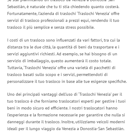
Sebastián, è naturale che tu ti stia chiedendo quanto costerà.
Fortunatamente, l’azienda di traslochi ‘Traslochi Venezia’ offre
servizi di trasloco professionali a prezzi equi, rendendo il tuo
trasloco il più semplice e senza stress possibile.
I costi di un trasloco sono influenzati da vari fattori, tra cui la
distanza tra le due città, la quantità di beni da trasportare e i
servizi aggiuntivi richiesti. Ad esempio, se hai bisogno di un
servizio di imballaggio, questo aumenterà il costo totale.
Tuttavia, ‘Traslochi Venezia’ offre una varietà di pacchetti di
trasloco basati sullo scopo e i servizi, permettendoti di
personalizzare il tuo trasloco in base alle tue esigenze specifiche.
Uno dei principali vantaggi dell’uso di ‘Traslochi Venezia’ per il
tuo trasloco è che forniamo traslocatori esperti per gestire i tuoi
beni in modo sicuro ed efficiente. I nostri traslocatori hanno
l’esperienza e la formazione necessarie per garantire che nulla si
danneggi durante il trasloco. Inoltre, utilizziamo veicoli moderni
ideali per il lungo viaggio da Venezia a Donostia-San Sebastián.