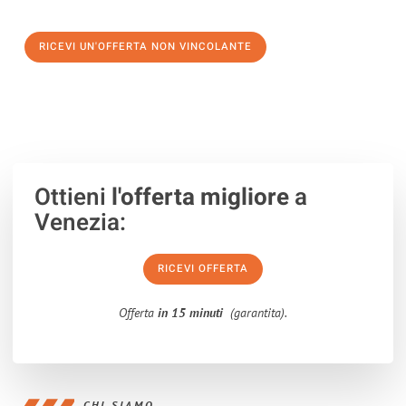
verso un trasloco senza stress a Donostia-San Sebastián
RICEVI UN'OFFERTA NON VINCOLANTE
100% non vincolante – Risposta garantita entro 15 minuti.
Ottieni
l'offerta migliore
a
Venezia:
RICEVI OFFERTA
Offerta
in 15 minuti
(garantita).
CHI SIAMO