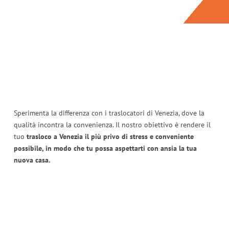
Sperimenta la differenza con i traslocatori di Venezia, dove la
qualità incontra la convenienza. Il nostro obiettivo è rendere il
tuo
trasloco a Venezia il più privo di stress e conveniente
possibile, in modo che tu possa aspettarti con ansia la tua
nuova casa.