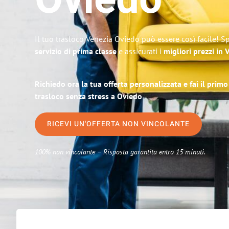
Oviedo
Il tuo trasloco Venezia Oviedo può essere così facile! S
servizio di prima classe
e assicurati i
migliori prezzi in 
Richiedo ora la tua offerta personalizzata e fai il prim
trasloco senza stress a Oviedo
RICEVI UN'OFFERTA NON VINCOLANTE
100% non vincolante – Risposta garantita entro 15 minuti.