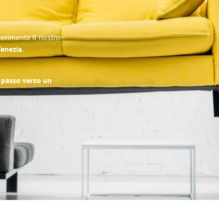
perimenta il nostro
Venezia
.
o passo verso un