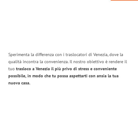
Sperimenta la differenza con i traslocatori di Venezia, dove la
qualità incontra la convenienza. Il nostro obiettivo è rendere il
tuo
trasloco a Venezia il più privo di stress e conveniente
possibile, in modo che tu possa aspettarti con ansia la tua
nuova casa.