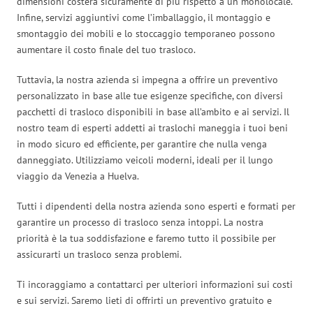
dimensioni costerà sicuramente di più rispetto a un monolocale.
Infine, servizi aggiuntivi come l’imballaggio, il montaggio e
smontaggio dei mobili e lo stoccaggio temporaneo possono
aumentare il costo finale del tuo trasloco.
Tuttavia, la nostra azienda si impegna a offrire un preventivo
personalizzato in base alle tue esigenze specifiche, con diversi
pacchetti di trasloco disponibili in base all’ambito e ai servizi. Il
nostro team di esperti addetti ai traslochi maneggia i tuoi beni
in modo sicuro ed efficiente, per garantire che nulla venga
danneggiato. Utilizziamo veicoli moderni, ideali per il lungo
viaggio da Venezia a Huelva.
Tutti i dipendenti della nostra azienda sono esperti e formati per
garantire un processo di trasloco senza intoppi. La nostra
priorità è la tua soddisfazione e faremo tutto il possibile per
assicurarti un trasloco senza problemi.
Ti incoraggiamo a contattarci per ulteriori informazioni sui costi
e sui servizi. Saremo lieti di offrirti un preventivo gratuito e