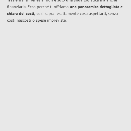
Trasferirsi a
Venezia
non è solo una sfida logistica ma anche
finanziaria. Ecco perché ti offriamo
una panoramica dettagliata e
chiara dei costi,
così saprai esattamente cosa aspettarti, senza
costi nascosti o spese impreviste.